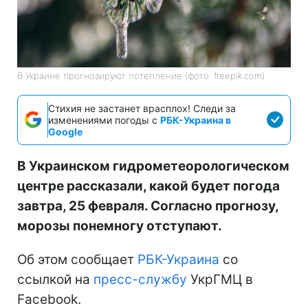
В Украине прогнозируют потепление (фото: freepik.com)
Стихия не застанет врасплох! Следи за
изменениями погоды с
РБК-Украина в
Google
В Украинском гидрометеорологическом
центре рассказали, какой будет погода
завтра, 25 февраля. Согласно прогнозу,
морозы понемногу отступают.
Об этом сообщает
РБК-Украина
со
ссылкой на
пресс-службу
УкрГМЦ в
Facebook.