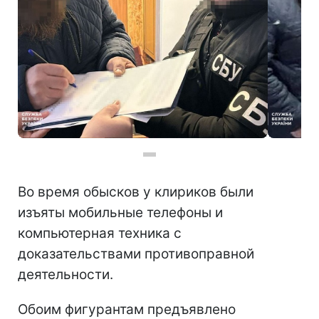
Фото: Служба безопасности Украины
Во время обысков у клириков были
изъяты мобильные телефоны и
компьютерная техника с
доказательствами противоправной
деятельности.
Обоим фигурантам предъявлено