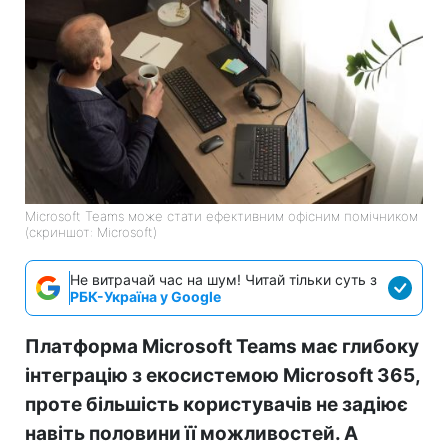
Microsoft Teams може стати ефективним офісним помічником
(скриншот: Microsoft)
Не витрачай час на шум! Читай тільки суть з
РБК-Україна у Google
Платформа Microsoft Teams має глибоку
інтеграцію з екосистемою Microsoft 365,
проте більшість користувачів не задіює
навіть половини її можливостей. А