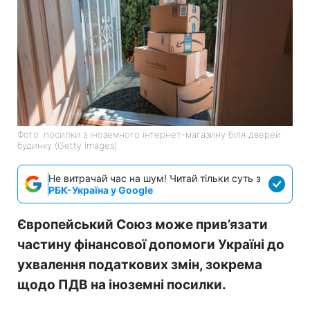
Фото: посилки з іноземного інтернет-магазину біля дверей
будинку (Getty Images)
Не витрачай час на шум! Читай тільки суть з
РБК-Україна у Google
Європейський Союз може прив’язати
частину фінансової допомоги Україні до
ухвалення податкових змін, зокрема
щодо ПДВ на іноземні посилки.