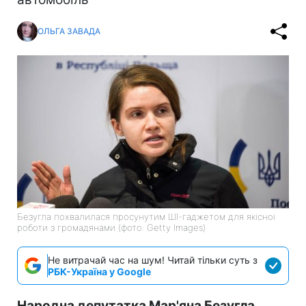
ОЛЬГА ЗАВАДА
Безугла похвалилася просунутим ШІ-гаджетом для якісної
роботи з громадянами (фото: Getty Images)
Не витрачай час на шум! Читай тільки суть з
РБК-Україна у Google
Народна депутатка Мар'яна Безугла