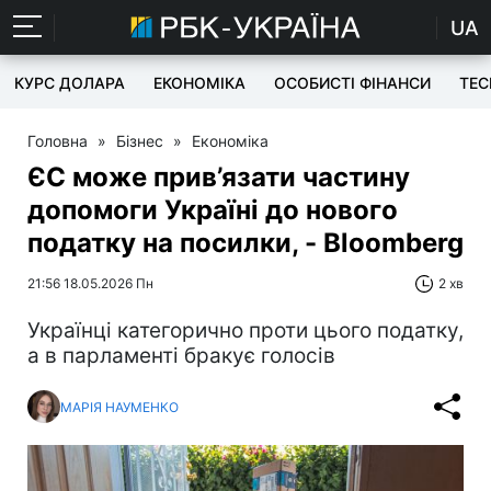
UA
КУРС ДОЛАРА
ЕКОНОМІКА
ОСОБИСТІ ФІНАНСИ
TEC
Головна
»
Бізнес
»
Економіка
ЄС може прив’язати частину
допомоги Україні до нового
податку на посилки, - Bloomberg
21:56 18.05.2026 Пн
2 хв
Українці категорично проти цього податку,
а в парламенті бракує голосів
МАРІЯ НАУМЕНКО