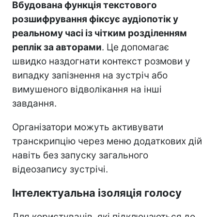
Вбудована функція текстового
розшифрування фіксує аудіопотік у
реальному часі із чітким розділенням
реплік за авторами
. Це допомагає
швидко наздогнати контекст розмови у
випадку запізнення на зустріч або
вимушеного відволікання на інші
завдання.
Організатори можуть активувати
транскрипцію через меню додаткових дій
навіть без запуску загального
відеозапису зустрічі.
Інтелектуальна ізоляція голосу
Для користувачів, які підключаються до