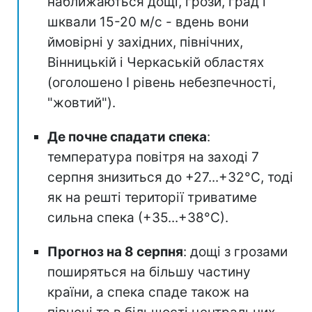
наближаються дощі, грози, град і
шквали 15-20 м/с - вдень вони
ймовірні у західних, північних,
Вінницькій і Черкаській областях
(оголошено I рівень небезпечності,
"жовтий").
Де почне спадати спека
:
температура повітря на заході 7
серпня знизиться до +27...+32°С, тоді
як на решті території триватиме
сильна спека (+35...+38°С).
Прогноз на 8 серпня
: дощі з грозами
поширяться на більшу частину
країни, а спека спаде також на