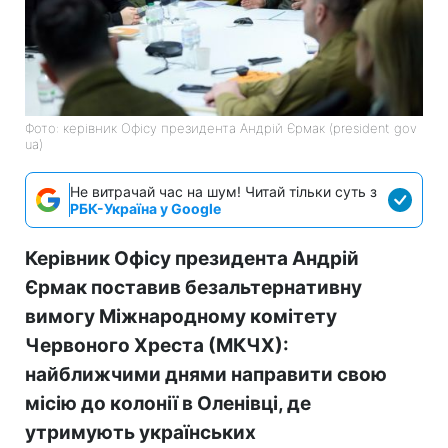
Фото: керівник Офісу президента Андрій Єрмак (president gov
ua)
Не витрачай час на шум! Читай тільки суть з
РБК-Україна у Google
Керівник Офісу президента Андрій
Єрмак поставив безальтернативну
вимогу Міжнародному комітету
Червоного Хреста (МКЧХ):
найближчими днями направити свою
місію до колонії в Оленівці, де
утримують українських