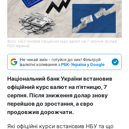
Фото: НБУ оновив офіційний курс валют на 7 серпня (колаж
РБК-Україна)
Не чекай змін - готуйся до них! Фільтруй
валютні коливання
з РБК-Україна у Google
Національний банк України встановив
офіційний курс валют на п’ятницю, 7
серпня. Після зниження долар знову
перейшов до зростання, а євро
продовжив дорожчати.
Які офіційні курси встановив НБУ та що