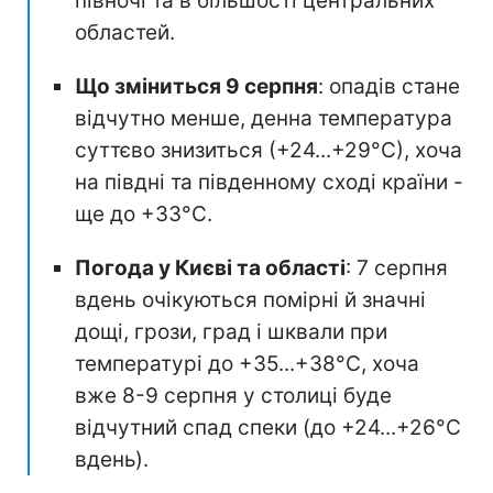
півночі та в більшості центральних
областей.
Що зміниться 9 серпня
: опадів стане
відчутно менше, денна температура
суттєво знизиться (+24...+29°С), хоча
на півдні та південному сході країни -
ще до +33°С.
Погода у Києві та області
: 7 серпня
вдень очікуються помірні й значні
дощі, грози, град і шквали при
температурі до +35...+38°С, хоча
вже 8-9 серпня у столиці буде
відчутний спад спеки (до +24...+26°С
вдень).