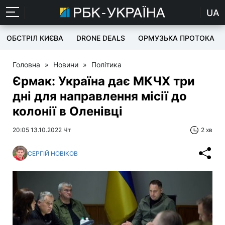
UA
ОБСТРІЛ КИЄВА
DRONE DEALS
ОРМУЗЬКА ПРОТОКА
Головна
»
Новини
»
Політика
Єрмак: Україна дає МКЧХ три
дні для направлення місії до
колонії в Оленівці
20:05 13.10.2022 Чт
2 хв
СЕРГІЙ НОВІКОВ