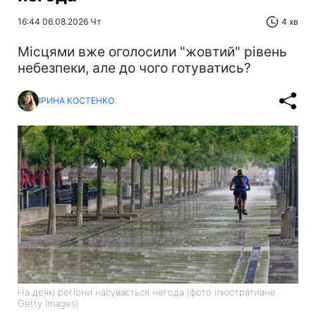
16:44 06.08.2026 Чт
4 хв
Місцями вже оголосили "жовтий" рівень
небезпеки, але до чого готуватись?
ІРИНА КОСТЕНКО
На деякі регіони насувається негода (фото ілюстративне:
Getty Images)