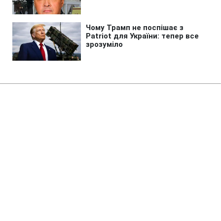
Головна
»
Життя
»
Суспільство
Податкові пільги для
волонтерів: за яких умов
допомога не оподатковується
11:20 08.08.2026 Сб
2 хв
Одна поширена дія може позбавити
волонтера податкової пільги