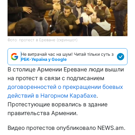
Фото: протест в Ереване (скриншот)
Не витрачай час на шум! Читай тільки суть з
РБК-Україна у Google
В столице Армении Ереване люди вышли
на протест в связи с подписанием
договоренностей о прекращении боевых
действий в Нагорном Карабахе
.
Протестующие ворвались в здание
правительства Армении.
Видео протестов опубликовало NEWS.am.