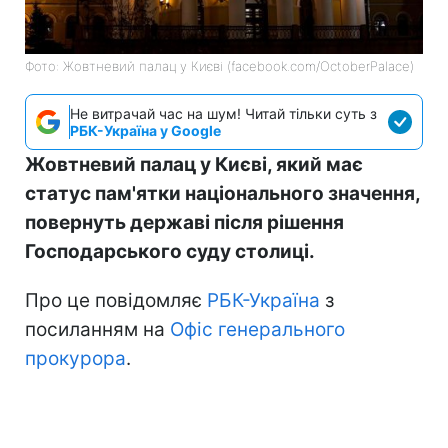
Фото: Жовтневий палац у Києві (facebook.com/OctoberPalace)
Не витрачай час на шум! Читай тільки суть з
РБК-Україна у Google
Жовтневий палац у Києві, який має
статус пам'ятки національного значення,
повернуть державі після рішення
Господарського суду столиці.
Про це повідомляє
РБК-Україна
з
посиланням на
Офіс генерального
прокурора
.