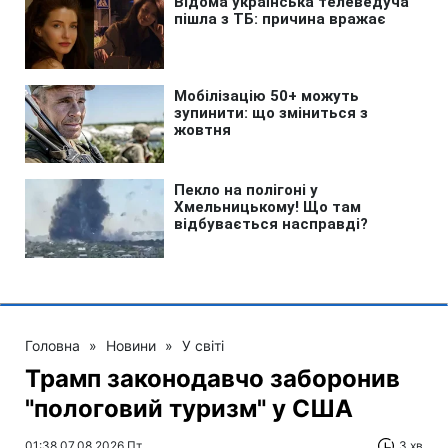
Головна
»
Новини
»
У світі
Трамп законодавчо заборонив
"пологовий туризм" у США
01:38 07.08.2026 Пт
3 хв