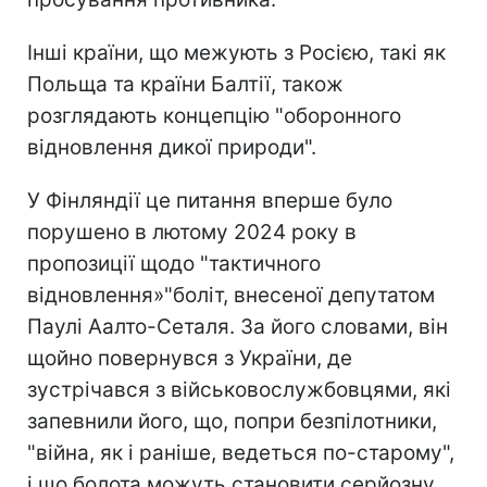
Інші країни, що межують з Росією, такі як
Польща та країни Балтії, також
розглядають концепцію "оборонного
відновлення дикої природи".
У Фінляндії це питання вперше було
порушено в лютому 2024 року в
пропозиції щодо "тактичного
відновлення»"боліт, внесеної депутатом
Паулі Аалто-Сеталя. За його словами, він
щойно повернувся з України, де
зустрічався з військовослужбовцями, які
запевнили його, що, попри безпілотники,
"війна, як і раніше, ведеться по-старому",
і що болота можуть становити серйозну