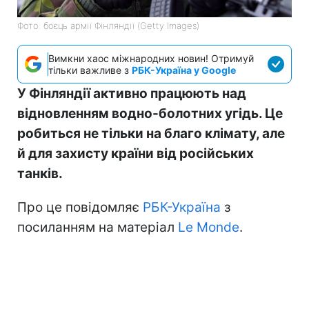
Фото: боєць армії Фінляндії (Getty Images)
Вимкни хаос міжнародних новин! Отримуй
тільки важливе з
РБК-Україна у Google
У Фінляндії активно працюють над
відновленням водно-болотних угідь. Це
робиться не тільки на благо клімату, але
й для захисту країни від російських
танків.
Про це повідомляє
РБК-Україна
з
посиланням на матеріал
Le Monde
.