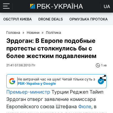
UA
ОБСТРІЛ КИЄВА
DRONE DEALS
ОРМУЗЬКА ПРОТОКА
Головна
»
Новини
»
Політика
Эрдоган: В Европе подобные
протесты столкнулись бы с
более жестким подавлением
21:41 07.06.2013 Пт
1 хв
Не витрачай час на шум! Читай тільки суть з
РБК-Україна у Google
Премьер-министр
Турции Реджеп Тайип
Эрдоган отверг заявление комиссара
Европейского союза Штефана
Фюле
, в