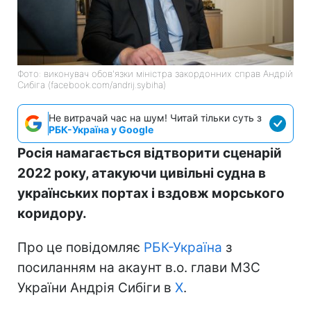
Фото: виконувач обов'язки міністра закордонних справ Андрій
Сибіга (facebook.com/andrij.sybiha)
Не витрачай час на шум! Читай тільки суть з
РБК-Україна у Google
Росія намагається відтворити сценарій
2022 року, атакуючи цивільні судна в
українських портах і вздовж морського
коридору.
Про це повідомляє
РБК-Україна
з
посиланням на акаунт в.о. глави МЗС
України Андрія Сибіги в
Х
.