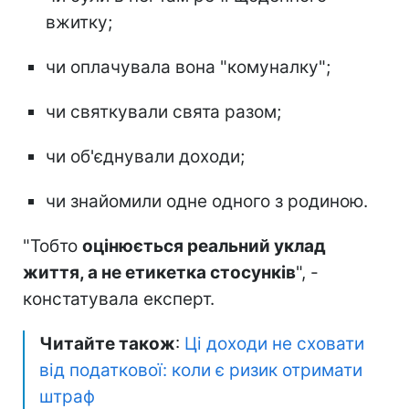
вжитку;
чи оплачувала вона "комуналку";
чи святкували свята разом;
чи об'єднували доходи;
чи знайомили одне одного з родиною.
"Тобто
оцінюється реальний уклад
життя, а не етикетка стосунків
", -
констатувала експерт.
Читайте також
:
Ці доходи не сховати
від податкової: коли є ризик отримати
штраф