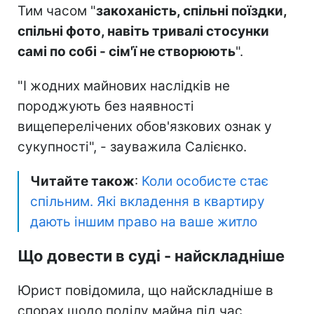
Тим часом "
закоханість, спільні поїздки,
спільні фото, навіть тривалі стосунки
самі по собі - сім'ї не створюють
".
"І жодних майнових наслідків не
породжують без наявності
вищеперелічених обов'язкових ознак у
сукупності", - зауважила Салієнко.
Читайте також
:
Коли особисте стає
спільним. Які вкладення в квартиру
дають іншим право на ваше житло
Що довести в суді - найскладніше
Юрист повідомила, що найскладніше в
спорах щодо поділу майна під час