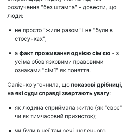
розлучення "без штампа" - довести, що
люди:
не просто "жили разом" і не "були в
стосунках";
а
факт проживання однією сім'єю
- з
усіма обов'язковими правовими
ознаками "сім'ї" як поняття.
Салієнко уточнила, що
показові дрібниці,
на які суди справді звертають увагу
:
як людина сприймала житло (як "своє"
чи як тимчасовий прихисток);
чи були в неї там речі щоденного