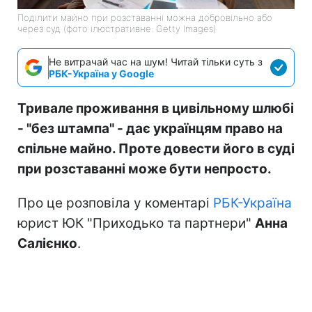
Поділити майно при розставанні можна добровільно або
через суд (фото ілюстративне: Getty Images)
Не витрачай час на шум! Читай тільки суть з
РБК-Україна у Google
Тривале проживання в цивільному шлюбі
- "без штампа" - дає українцям право на
спільне майно. Проте довести його в суді
при розставанні може бути непросто.
Про це розповіла у коментарі
РБК-Україна
юрист ЮК "Приходько та партнери"
Анна
Салієнко
.