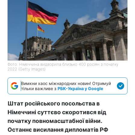
Фото: Німеччина видворила близько 400 росіян з початку
2022 (Getty Images)
Вимкни хаос міжнародних новин! Отримуй
тільки важливе з
РБК-Україна у Google
Штат російського посольства в
Німеччині суттєво скоротився від
початку повномасштабної війни.
Останнє висилання дипломатів РФ