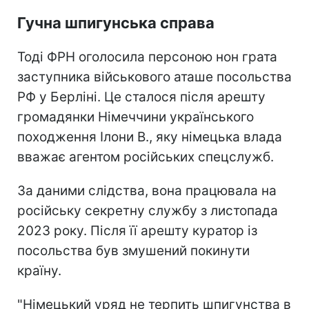
Гучна шпигунська справа
Тоді ФРН оголосила персоною нон грата
заступника військового аташе посольства
РФ у Берліні. Це сталося після арешту
громадянки Німеччини українського
походження Ілони В., яку німецька влада
вважає агентом російських спецслужб.
За даними слідства, вона працювала на
російську секретну службу з листопада
2023 року. Після її арешту куратор із
посольства був змушений покинути
країну.
"Німецький уряд не терпить шпигунства в