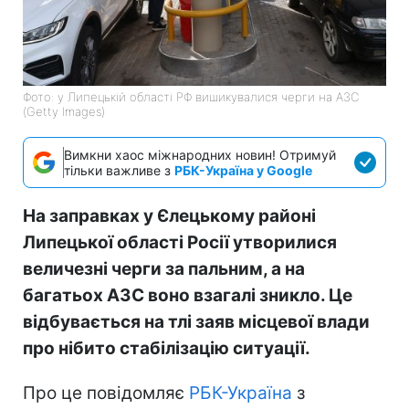
Фото: у Липецькій області РФ вишикувалися черги на АЗС
(Getty Images)
Вимкни хаос міжнародних новин! Отримуй
тільки важливе з
РБК-Україна у Google
На заправках у Єлецькому районі
Липецької області Росії утворилися
величезні черги за пальним, а на
багатьох АЗС воно взагалі зникло. Це
відбувається на тлі заяв місцевої влади
про нібито стабілізацію ситуації.
Про це повідомляє
РБК-Україна
з