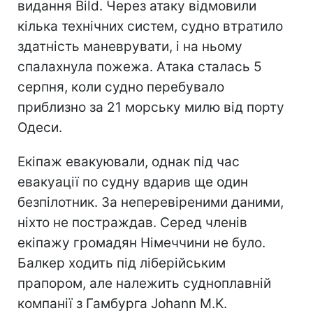
видання Bild. Через атаку відмовили
кілька технічних систем, судно втратило
здатність маневрувати, і на ньому
спалахнула пожежа. Атака сталась 5
серпня, коли судно перебувало
приблизно за 21 морську милю від порту
Одеси.
Екіпаж евакуювали, однак під час
евакуації по судну вдарив ще один
безпілотник. За неперевіреними даними,
ніхто не постраждав. Серед членів
екіпажу громадян Німеччини не було.
Балкер ходить під ліберійським
прапором, але належить судноплавній
компанії з Гамбурга Johann M.K.