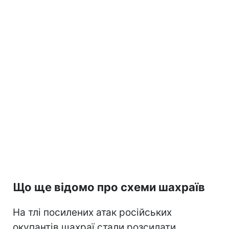
Що ще відомо про схеми шахраїв
На тлі посилених атак російських
окупантів шахраї стали розсилати