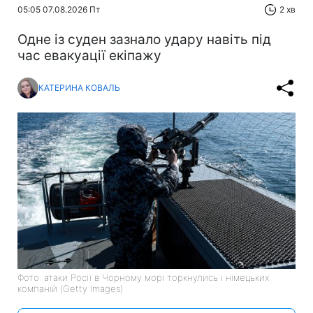
05:05 07.08.2026 Пт
2 хв
Одне із суден зазнало удару навіть під
час евакуації екіпажу
КАТЕРИНА КОВАЛЬ
Фото: атаки Росії в Чорному морі торкнулись і німецьких
компаній (Getty Images)