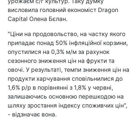
урожаєм с/г культур. Таку думку
висловила головний економіст Dragon
Capital Олена Бєлан.
"Ціни на продовольство, на частку якого
припадає понад 50% інфляційної корзини,
опустилися на 0,3% м/м за рахунок
сезонного зниження цін на фрукти та
овочі. У результаті, темпи зниження цін на
продукти харчування сповільнилися до
1,6% р/р в порівнянні з 1,8% у червні,
залишаючись основною перешкодою на
шляху зростання індексу споживчих цін",
- відзначає вона.