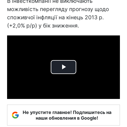
В інвесткомпанії не виключають
можливість перегляду прогнозу щодо
споживчої інфляції на кінець 2013 р.
(+2,0% р/р) у бік зниження.
Play
Video
Не упустите главное! Подпишитесь на
наши обновления в Google!