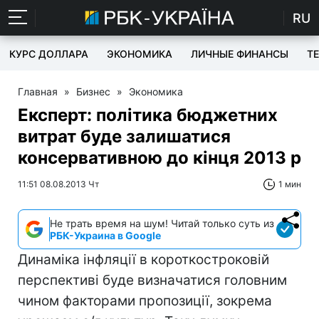
RU
КУРС ДОЛЛАРА
ЭКОНОМИКА
ЛИЧНЫЕ ФИНАНСЫ
T
Главная
»
Бизнес
»
Экономика
Експерт: політика бюджетних
витрат буде залишатися
консервативною до кінця 2013 р
11:51 08.08.2013 Чт
1 мин
Не трать время на шум! Читай только суть из
РБК-Украина в Google
Динаміка інфляції в короткостроковій
перспективі буде визначатися головним
чином факторами пропозиції, зокрема