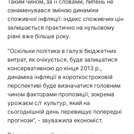
Таким чином, за її словами, липень не
ознаменувався зміною динаміки
споживчої інфляції: індекс споживчих цін
залишається практично на нульовому
рівні вже більше року.
"Оскільки політика в галузі бюджетних
витрат, як очікується, буде залишатися
консервативною до кінця 2013 р.,
динаміка інфляції в короткостроковій
перспективі буде визначатися головним
чином факторами пропозиції, зокрема
урожаєм с/г культур, який на
сьогоднішній день перевищує попередні
прогнози", - зауважила економіст.