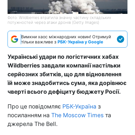
Фото: Wildberries втратила значну частину складських
потужностей через атаки дронів (Getty Images)
Вимкни хаос міжнародних новин! Отримуй
тільки важливе з
РБК-Україна у Google
Українські удари по логістичних хабах
Wildberries завдали компанії настільки
серйозних збитків, що для відновлення
їй може знадобитись сума, яка дорівнює
чверті всього дефіциту бюджету Росії.
Про це повідомляє
РБК-Україна
з
посиланням на
The Moscow Times
та
джерела The Bell.