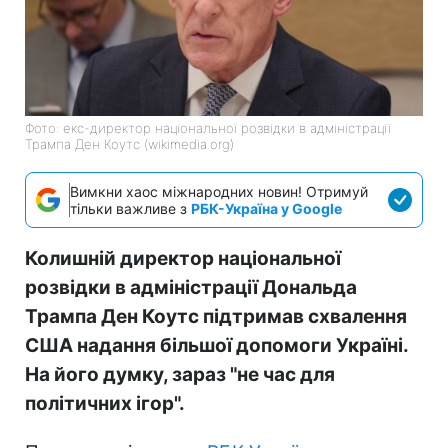
Фото: екс-директор національної розвідки в адміністрації
Трампа Ден Коутс (wikimedia.org)
Вимкни хаос міжнародних новин! Отримуй
тільки важливе з
РБК-Україна у Google
Колишній директор національної
розвідки в адміністрації Дональда
Трампа Ден Коутс підтримав схвалення
США надання більшої допомоги Україні.
На його думку, зараз "не час для
політичних ігор".