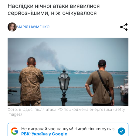
Наслідки нічної атаки виявилися
серйознішими, ніж очікувалося
МАРІЯ НАУМЕНКО
Фото: в Одесі після атаки РФ пошкоджена енергетика (Getty
Images)
Не витрачай час на шум! Читай тільки суть з
РБК-Україна у Google