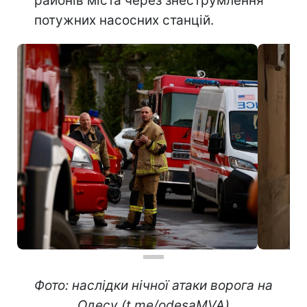
районів міста через знеструмлення
потужних насосних станцій.
Фото: наслідки нічної атаки ворога на
Одесу (t.me/odesaMVA)