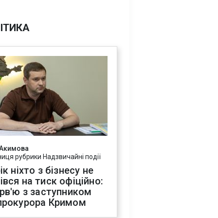
ІТИКА
 Акимова
ниця рубрики Надзвичайні події
ік ніхто з бізнесу не
івся на тиск офіційно:
ерв'ю з заступником
прокурора Кримом