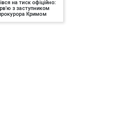
івся на тиск офіційно:
ерв'ю з заступником
прокурора Кримом