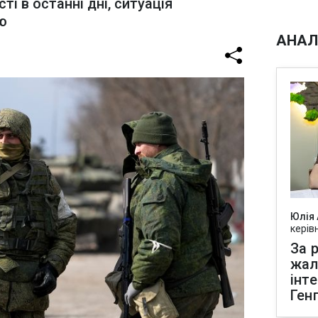
і в останні дні, ситуація
ю
АНАЛ
Юлія
керів
За р
жал
інт
Ген