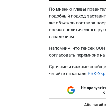
По мнению главы правител
подобный подход заставит
же объемов поставок воор
военно-политического рук
нападениям.
Напомним, что генсек ОО
согласовать перемирие на 
Срочные и важные сообщен
читайте на канале
РБК-Укр
Не пропустіт
о
Або читайте