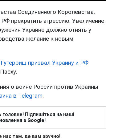
ьства Соединенного Королевства,
 РФ прекратить агрессию. Увеличение
ужения Украине должно отнять у
оводства желание к новым
Н
Гутерриш призвал Украину и РФ
Пасху.
ия о войне России против Украины
аина в Telegram
.
ь головне! Підпишіться на наші
новлення в Google!
 нас там, де вам зручно!