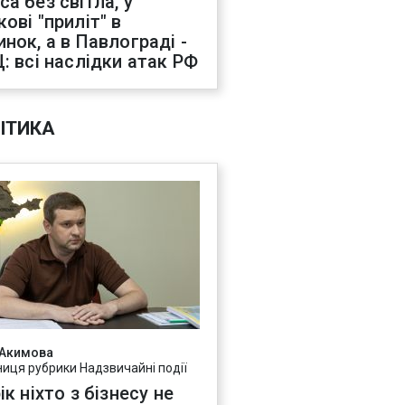
са без світла, у
ові "приліт" в
инок, а в Павлограді -
Ц: всі наслідки атак РФ
ІТИКА
 Акимова
ниця рубрики Надзвичайні події
ік ніхто з бізнесу не