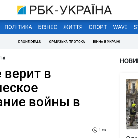
ПОЛІТИКА
БІЗНЕС
ЖИТТЯ
СПОРТ
WAVE
S
DRONE DEALS
ОРМУЗЬКА ПРОТОКА
ВІЙНА В УКРАЇНІ
їні
НОВИ
 верит в
ческое
ание войны в
1 хв