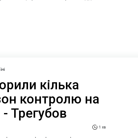
їні
орили кілька
зон контролю на
 - Трегубов
1 хв