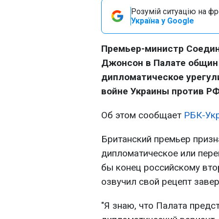
Розумій ситуацію на фро
Україна у Google
Премьер-министр Соедин
Джонсон в Палате общин
дипломатическое урегул
войне Украины против РФ
Об этом сообщает
РБК-Ук
Британский премьер призна
дипломатическое или пере
бы конец российскому вто
озвучил свой рецепт заве
"Я знаю, что Палата предс