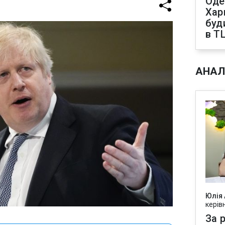
Оде
Харк
буд
в Т
АНАЛ
Юлія
керів
За р