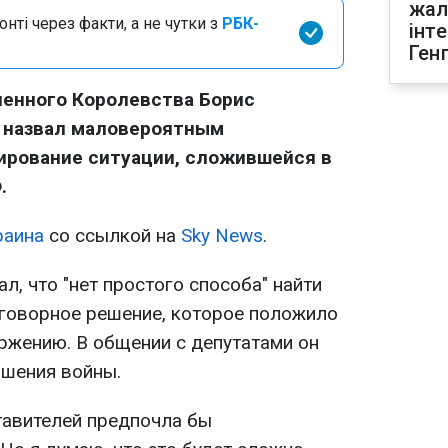
жал
нті через факти, а не чутки з
РБК-
інт
Ген
енного Королевства Борис
 назвал маловероятным
ирование ситуации, сложившейся в
.
раина
со ссылкой на
Sky News
.
л, что "нет простого способа" найти
говорное решение, которое положило
ржению. В общении с депутатами он
ршения войны.
тавителей предпочла бы