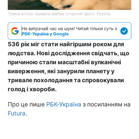
Темна епоха тривала майже сторіччя (фото: Pexels)
Не витрачай час на шум! Читай тільки суть з
РБК-Україна у Google
536 рік міг стати найгіршим роком для
людства. Нові дослідження свідчать, що
причиною стали масштабні вулканічні
виверження, які занурили планету у
тривале похолодання та спровокували
голод і хвороби.
Про це пише
РБК-Україна
з посиланням на
Futura
.