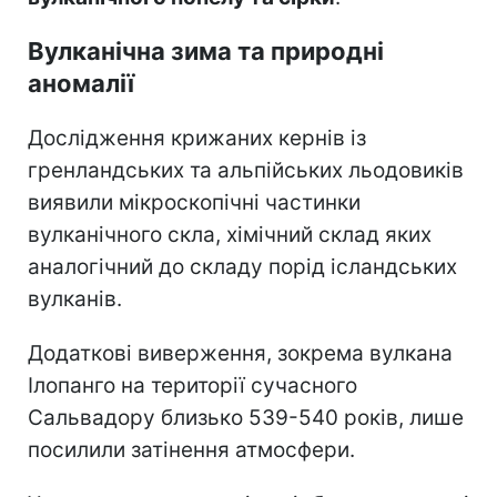
Вулканічна зима та природні
аномалії
Дослідження крижаних кернів із
гренландських та альпійських льодовиків
виявили мікроскопічні частинки
вулканічного скла, хімічний склад яких
аналогічний до складу порід ісландських
вулканів.
Додаткові виверження, зокрема вулкана
Ілопанго на території сучасного
Сальвадору близько 539-540 років, лише
посилили затінення атмосфери.