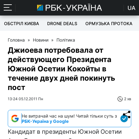
UA
ОБСТРІЛ КИЄВА
DRONE DEALS
ОРМУЗЬКА ПРОТОКА
Головна
»
Новини
»
Політика
Джиоева потребовала от
действующего Президента
Южной Осетии Кокойты в
течение двух дней покинуть
пост
13:24 05.12.2011 Пн
2 хв
Не витрачай час на шум! Читай тільки суть з
РБК-Україна у Google
Кандидат в президенты Южной Осетии