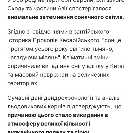
Сходу та частини Азії спостерігалося
аномальне затемнення сонячного світла
.
Згідно зі свідченнями візантійського
історика Прокопія Кесарійського, "сонце
протягом усього року світило тьмяно,
нагадуючи місяць". Кліматичні зміни
спричинили випадіння снігу влітку у Китаї
та масовий неврожай на величезних
територіях.
Сучасні дані дендрохронології та аналіз
льодовикових кернів підтверджують, що
причиною цього стало викидання в
атмосферу великої кількості
вулканічного попелу та сірки
.