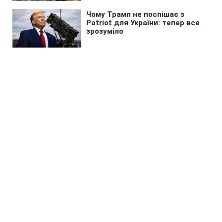
Головна
»
Новини
»
У світі
Війна в Ірані виснажила
американські запаси зброї, що
посилює Росію та Китай
07:31 09.08.2026 Нд
1 хв
Попри заспокоюючі заяви Вашингтона,
запаси зброї в США все значно
скоротились