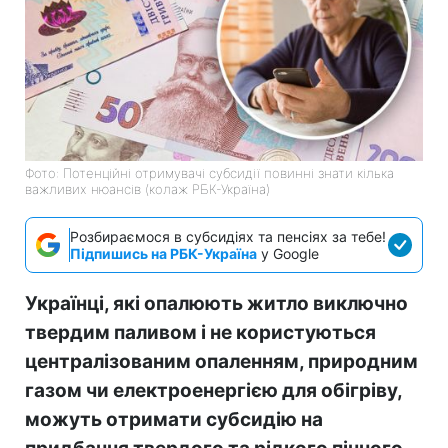
Фото: Потенційні отримувачі субсидії повинні знати кілька
важливих нюансів (колаж РБК-Україна)
Розбираємося в субсидіях та пенсіях за тебе!
Підпишись на РБК-Україна
у Google
Українці, які опалюють житло виключно
твердим паливом і не користуються
централізованим опаленням, природним
газом чи електроенергією для обігріву,
можуть отримати субсидію на