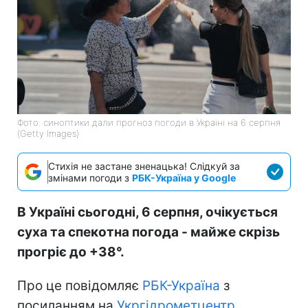
Фото: синоптики дали прогноз погоди в Україні на 6 серпня
(Getty Images)
Стихія не застане зненацька! Слідкуй за
змінами погоди з
РБК-Україна у Google
В Україні сьогодні, 6 серпня, очікується
суха та спекотна погода - майже скрізь
прогріє до +38°.
Про це повідомляє
РБК-Україна
з
посиланням на
Укргідрометцентр
.