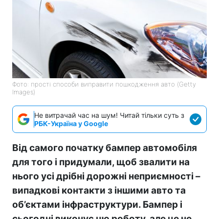
Фото: прості способи виправити пошкодження авто (Getty
Images)
Не витрачай час на шум! Читай тільки суть з
РБК-Україна у Google
Від самого початку бампер автомобіля
для того і придумали, щоб звалити на
нього усі дрібні дорожні неприємності –
випадкові контакти з іншими авто та
об’єктами інфраструктури. Бампер і
сьогодні виконує цю роботу, але це не