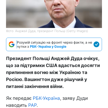
Фото: Анджей Дуда, президент Польщі (Getty Images)
Розумій ситуацію на фронті через факти, а не
чутки з
РБК-Україна у Google
Президент Польщі Анджей Дуда очікує,
що за підтримки США вдасться досягти
припинення вогню між Україною та
Росією. Вашингтон дуже рішучий у
питанні закінчення війни.
Як передає
РБК-Україна
, заяву Дуди
наводить
PAP
.