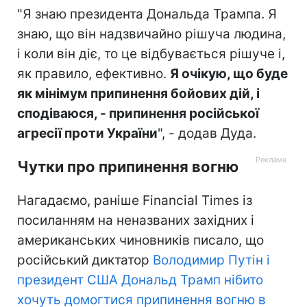
"Я знаю президента Дональда Трампа. Я
знаю, що він надзвичайно рішуча людина,
і коли він діє, то це відбувається рішуче і,
як правило, ефективно.
Я очікую, що буде
як мінімум припинення бойових дій, і
сподіваюся, - припинення російської
агресії проти України
", - додав Дуда.
Чутки про припинення вогню
Нагадаємо, раніше Financial Times із
посиланням на неназваних західних і
американських чиновників писало, що
російський диктатор
Володимир Путін і
президент США Дональд Трамп нібито
хочуть домогтися припинення вогню в