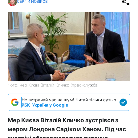
СЕРГІЙ НОВІКОВ
Фото: мер Києва Віталій Кличко (прес-служба)
Не витрачай час на шум! Читай тільки суть з
РБК-Україна у Google
Мер Києва Віталій Кличко зустрівся з
мером Лондона Садіком Ханом. Під час