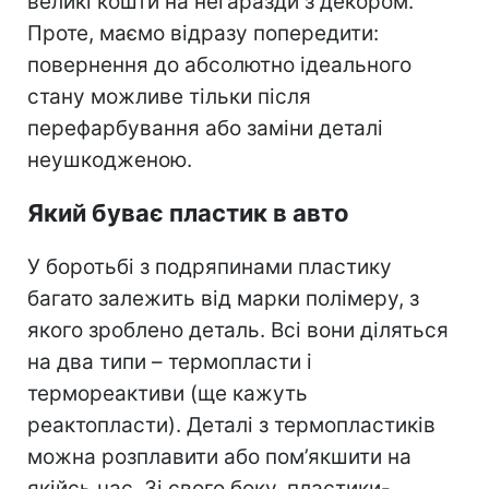
великі кошти на негаразди з декором.
Проте, маємо відразу попередити:
повернення до абсолютно ідеального
стану можливе тільки після
перефарбування або заміни деталі
неушкодженою.
Який буває пластик в авто
У боротьбі з подряпинами пластику
багато залежить від марки полімеру, з
якого зроблено деталь. Всі вони діляться
на два типи – термопласти і
термореактиви (ще кажуть
реактопласти). Деталі з термопластиків
можна розплавити або пом’якшити на
якійсь час. Зі свого боку, пластики-