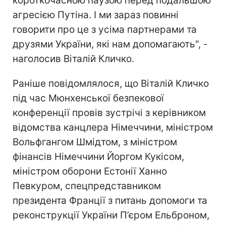
короткочасною паузою перед подальшою
агресією Путіна. І ми зараз повинні
говорити про це з усіма партнерами та
друзями України, які нам допомагають", -
наголосив Віталій Кличко.
Раніше повідомлялося, що Віталій Кличко
під час Мюнхенської безпекової
конференції провів зустрічі з керівником
відомства канцлера Німеччини, міністром
Вольфгангом Шмідтом, з міністром
фінансів Німеччини Йоргом Кукісом,
міністром оборони Естонії Ханно
Певкуром, спецпредставником
президента Франції з питань допомоги та
реконструкції України П’єром Ельброном,