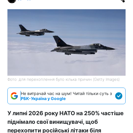
Фото: для перехоплення було кілька причин (Getty Images)
Не витрачай час на шум! Читай тільки суть з
РБК-Україна у Google
У липні 2026 року НАТО на 250% частіше
піднімало свої винищувачі, щоб
перехопити російські літаки біля