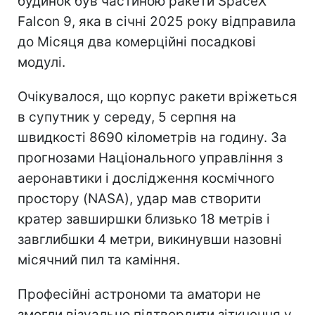
будинок був частиною ракети SpaceX
Falcon 9, яка в січні 2025 року відправила
до Місяця два комерційні посадкові
модулі.
Очікувалося, що корпус ракети вріжеться
в супутник у середу, 5 серпня на
швидкості 8690 кілометрів на годину. За
прогнозами Національного управління з
аеронавтики і дослідження космічного
простору (NASA), удар мав створити
кратер завширшки близько 18 метрів і
завглибшки 4 метри, викинувши назовні
місячний пил та каміння.
Професійні астрономи та аматори не
змогли візуально підтвердити зіткнення у