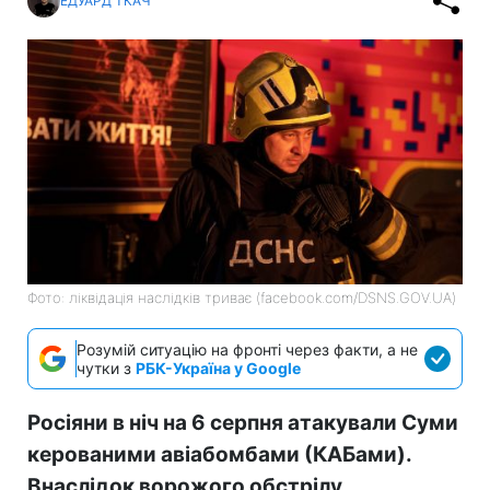
ЕДУАРД ТКАЧ
Фото: ліквідація наслідків триває (facebook.com/DSNS.GOV.UA)
Розумій ситуацію на фронті через факти, а не
чутки з
РБК-Україна у Google
Росіяни в ніч на 6 серпня атакували Суми
керованими авіабомбами (КАБами).
Внаслідок ворожого обстрілу