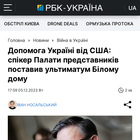
UA
ОБСТРІЛ КИЄВА
DRONE DEALS
ОРМУЗЬКА ПРОТОКА
Головна
»
Новини
»
Війна в Україні
Допомога Україні від США:
спікер Палати представників
поставив ультиматум Білому
дому
17:59 05.12.2023 Вт
2 хв
ІВАН НОСАЛЬСЬКИЙ