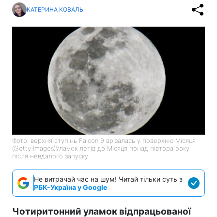
КАТЕРИНА КОВАЛЬ
Фото: верхня ступінь Falcon 9 врізалась у поверхню Місяця
(Getty Images)Уламок летів до Місяця понад півтора року
після невдалого запуску
Не витрачай час на шум! Читай тільки суть з
РБК-Україна у Google
Чотиритонний уламок відпрацьованої