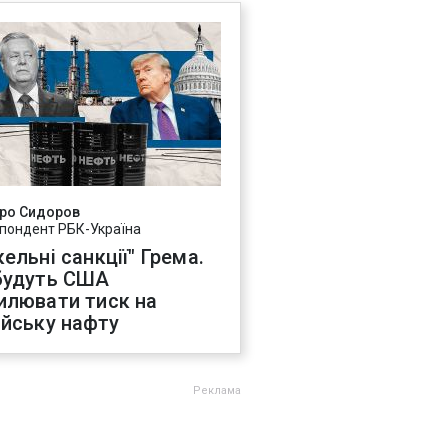
ро Сидоров
пондент РБК-Україна
ельні санкції" Грема.
будуть США
илювати тиск на
ійську нафту