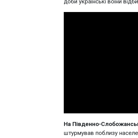
доби українські воїни відб
На Південно-Слобожансь
штурмував поблизу населен