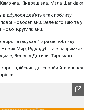
Кам’янка, Кіндрашівка, Мала Шапківка.
у
відбулося дев’ять атак поблизу
епової Новоселівки, Зеленого Гаю та у
 Нової Кругляківки.
у
ворог атакував 18 разів поблизу
, Новий Мир, Рідкодуб, та в напрямках
дязів, Зеленої Долини, Торського.
у
ворог здійснив дві спроби йти вперед
орівки.