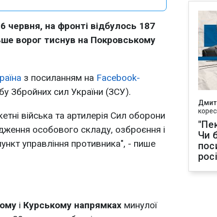
6 червня, на фронті відбулось 187
ьше ворог тиснув на Покровському
раїна
з посиланням на
Facebook-
бу Збройних сил України (ЗСУ).
Дмит
корес
акетні війська та артилерія Сил оборони
"Пек
дження особового складу, озброєння і
Чи 
пункт управління противника", - пише
пос
рос
кому
і
Курському напрямках
минулої