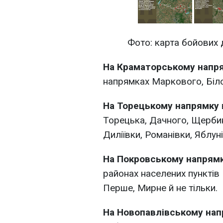
Фото: карта бойових д
На Краматорському напр
напрямках Маркового, Біло
На Торецькому напрямку
Торецька, Дачного, Щерби
Диліївки, Романівки, Яблун
На Покровському напрям
районах населених пунктів
Перше, Мирне й не тільки.
На Новопавлівському на