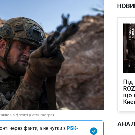
НОВИ
Під
ROZ
що 
Киє
ацію на фронті (Getty Images)
АНАЛ
нті через факти, а не чутки з
РБК-