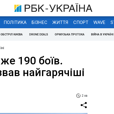
ПОЛІТИКА
БІЗНЕС
ЖИТТЯ
СПОРТ
WAVE
S
ОБСТРІЛ КИЄВА
DRONE DEALS
ОРМУЗЬКА ПРОТОКА
ВІЙНА В УКРАЇНІ
їні
же 190 боїв.
звав найгарячіші
2 хв