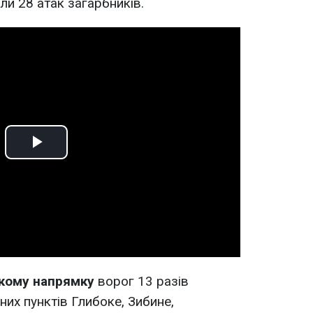
или 28 атак загарбників.
Play
Video
кому напрямку
ворог 13 разів
их пунктів Глибоке, Зибине,