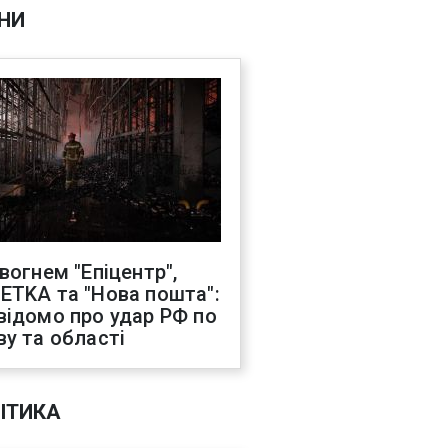
НИ
 вогнем "Епіцентр",
ETKA та "Нова пошта":
відомо про удар РФ по
ву та області
ІТИКА