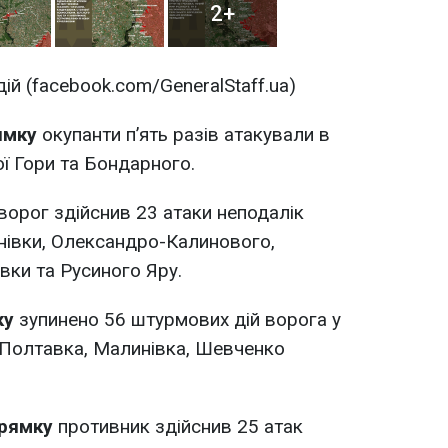
2+
ій (facebook.com/GeneralStaff.ua)
ямку
окупанти п’ять разів атакували в
ї Гори та Бондарного.
ворог здійснив 23 атаки неподалік
нівки, Олександро-Калинового,
івки та Русиного Яру.
ку
зупинено 56 штурмових дій ворога у
 Полтавка, Малинівка, Шевченко
прямку
противник здійснив 25 атак