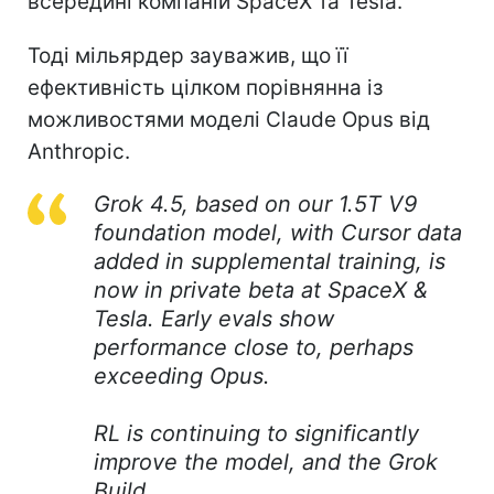
всередині компаній SpaceX та Tesla.
Тоді мільярдер зауважив, що її
ефективність цілком порівнянна із
можливостями моделі Claude Opus від
Anthropic.
Grok 4.5, based on our 1.5T V9
foundation model, with Cursor data
added in supplemental training, is
now in private beta at SpaceX &
Tesla. Early evals show
performance close to, perhaps
exceeding Opus.
RL is continuing to significantly
improve the model, and the Grok
Build…