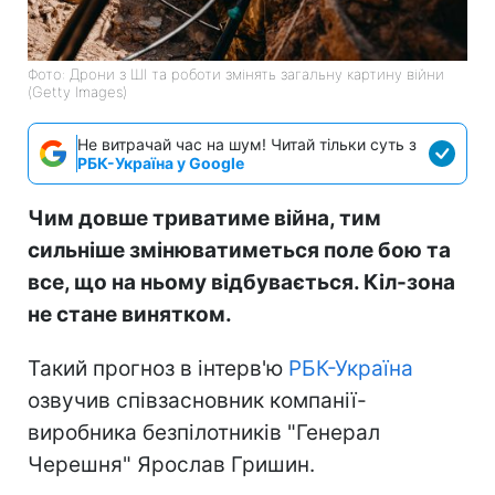
Фото: Дрони з ШІ та роботи змінять загальну картину війни
(Getty Images)
Не витрачай час на шум! Читай тільки суть з
РБК-Україна у Google
Чим довше триватиме війна, тим
сильніше змінюватиметься поле бою та
все, що на ньому відбувається. Кіл-зона
не стане винятком.
Такий прогноз в інтерв'ю
РБК-Україна
озвучив співзасновник компанії-
виробника безпілотників "Генерал
Черешня" Ярослав Гришин.