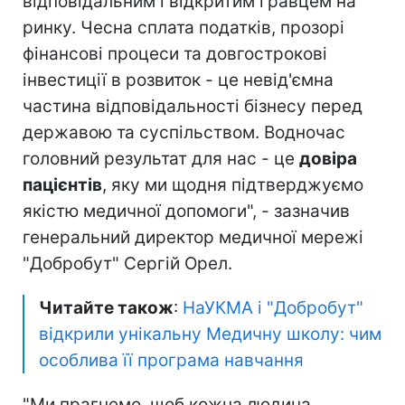
відповідальним і відкритим гравцем на
ринку. Чесна сплата податків, прозорі
фінансові процеси та довгострокові
інвестиції в розвиток - це невід'ємна
частина відповідальності бізнесу перед
державою та суспільством. Водночас
головний результат для нас - це
довіра
пацієнтів
, яку ми щодня підтверджуємо
якістю медичної допомоги", - зазначив
генеральний директор медичної мережі
"Добробут" Сергій Орел.
Читайте також
:
НаУКМА і "Добробут"
відкрили унікальну Медичну школу: чим
особлива її програма навчання
"Ми прагнемо, щоб кожна людина