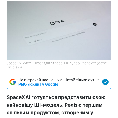
SpaceXAI купує Cursor для створення суперінтелекту (фото:
Unsplash)
Не витрачай час на шум! Читай тільки суть з
РБК-Україна у Google
SpaceXAI готується представити свою
найновішу ШІ-модель. Реліз є першим
спільним продуктом, створеним у