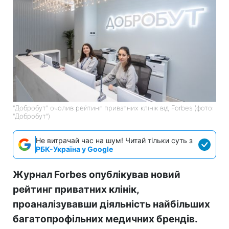
"Добробут" очолив рейтинг приватних клінік від Forbes (фото:
"Добробут”)
Не витрачай час на шум! Читай тільки суть з
РБК-Україна у Google
Журнал Forbes опублікував новий
рейтинг приватних клінік,
проаналізувавши діяльність найбільших
багатопрофільних медичних брендів.