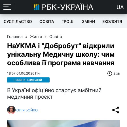
UA
СУСПІЛЬСТВО
ОСВІТА
ГРОШІ
ЗМІНИ
ЕКОЛОГІЯ
Головна
»
Життя
»
Освіта
НаУКМА і "Добробут" відкрили
унікальну Медичну школу: чим
особлива її програма навчання
18:57 01.06.2026 Пн
2 хв
В Україні офіційно стартує амбітний
медичний проєкт
ЮЛІЯ БОЙКО