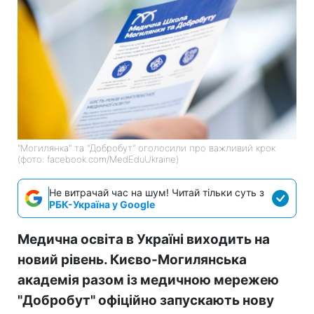
"Могилянка" та "Добробут" оголосили про важливий крок
(фото: facebook.com/MedEduUkraine)
Не витрачай час на шум! Читай тільки суть з
РБК-Україна у Google
Медична освіта в Україні виходить на
новий рівень. Києво-Могилянська
академія разом із медичною мережею
"Добробут" офіційно запускають нову