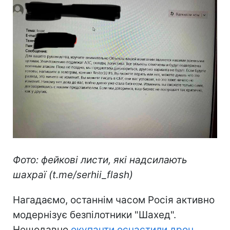
Фото: фейкові листи, які надсилають
шахраї (t.me/serhii_flash)
Нагадаємо, останнім часом Росія активно
модернізує безпілотники "Шахед".
Нещодавно
окупанти оснастили дрон