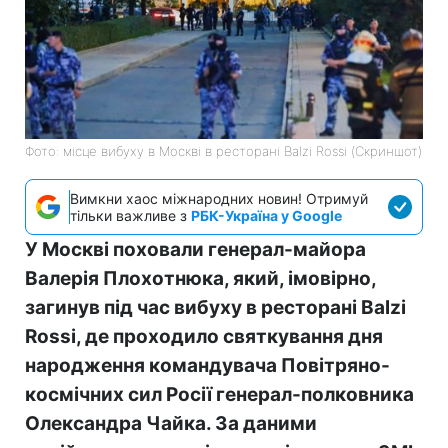
Фото: місце вибуху в Москві в ресторані Balzi Rossi (Скриншот)
Вимкни хаос міжнародних новин! Отримуй
тільки важливе з
РБК-Україна у Google
У Москві поховали генерал-майора
Валерія Плохотнюка, який, імовірно,
загинув під час вибуху в ресторані Balzi
Rossi, де проходило святкування дня
народження командувача Повітряно-
космічних сил Росії генерал-полковника
Олександра Чайка. За даними