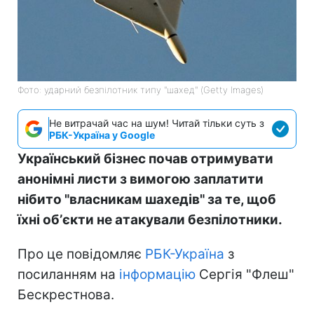
Фото: ударний безпілотник типу "шахед" (Getty Images)
Не витрачай час на шум! Читай тільки суть з
РБК-Україна у Google
Український бізнес почав отримувати
анонімні листи з вимогою заплатити
нібито "власникам шахедів" за те, щоб
їхні обʼєкти не атакували безпілотники.
Про це повідомляє
РБК-Україна
з
посиланням на
інформацію
Сергія "Флеш"
Бескрестнова.