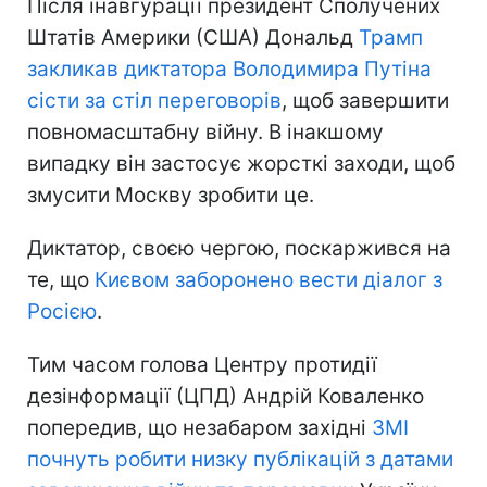
Після інавгурації президент Сполучених
Штатів Америки (США) Дональд
Трамп
закликав диктатора Володимира Путіна
сісти за стіл переговорів
, щоб завершити
повномасштабну війну. В інакшому
випадку він застосує жорсткі заходи, щоб
змусити Москву зробити це.
Диктатор, своєю чергою, поскаржився на
те, що
Києвом заборонено вести діалог з
Росією
.
Тим часом голова Центру протидії
дезінформації (ЦПД) Андрій Коваленко
попередив, що незабаром західні
ЗМІ
почнуть робити низку публікацій з датами