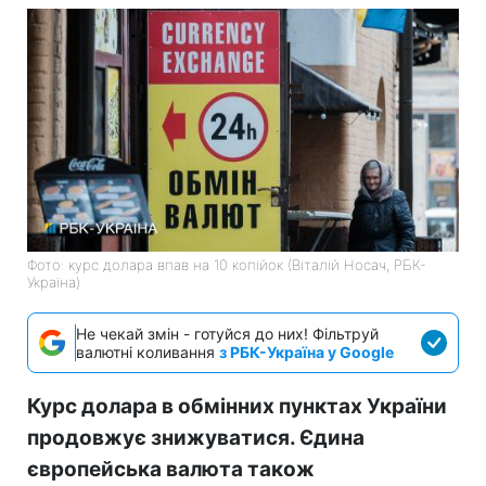
Фото: курс долара впав на 10 копійок (Віталій Носач, РБК-
Україна)
Не чекай змін - готуйся до них! Фільтруй
валютні коливання
з РБК-Україна у Google
Курс долара в обмінних пунктах України
продовжує знижуватися. Єдина
європейська валюта також