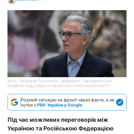
Фото: Теодорас Русопулос, президент Парламентської
Асамблеї Ради Європи (facebook.com/RoussopoulosTh)
Розумій ситуацію на фронті через факти, а не
чутки з
РБК-Україна у Google
Під час можливих переговорів між
Україною та Російською Федерацією