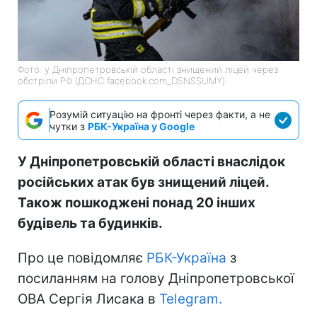
Фото: у Дніпропетровській області знищений ліцей через
обстріли РФ (ДСНС facebook.com_DSNSSUMY)
Розумій ситуацію на фронті через факти, а не
чутки з
РБК-Україна у Google
У Дніпропетровській області внаслідок
російських атак був знищений ліцей.
Також пошкоджені понад 20 інших
будівель та будинків.
Про це повідомляє
РБК-Україна
з
посиланням на голову Дніпропетровської
ОВА Сергія Лисака в
Telegram.