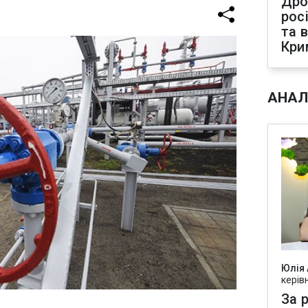
Дро
рос
та 
Кри
АНАЛ
Юлія
керів
За р