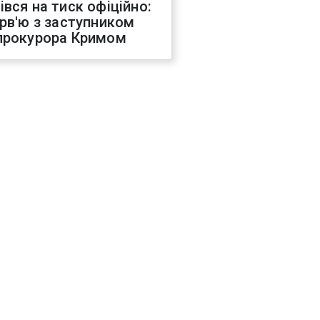
івся на тиск офіційно:
ерв'ю з заступником
прокурора Кримом