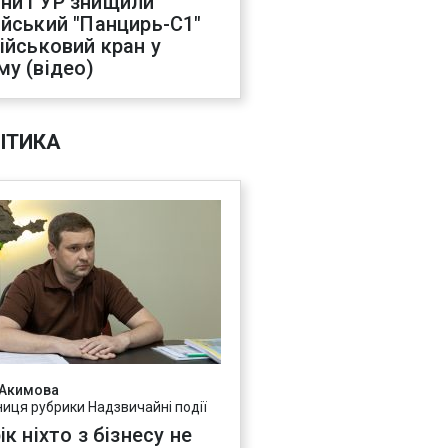
ни ГУР знищили
ійський "Панцирь-С1"
військовий кран у
му (відео)
ІТИКА
 Акимова
ниця рубрики Надзвичайні події
ік ніхто з бізнесу не