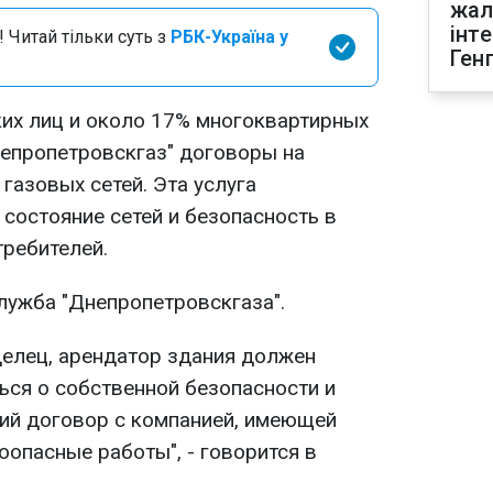
жал
інт
 Читай тільки суть з
РБК-Україна у
Ген
их лиц и около 17% многоквартирных
епропетровскгаз" договоры на
газовых сетей. Эта услуга
состояние сетей и безопасность в
требителей.
лужба "Днепропетровскгаза".
елец, арендатор здания должен
ься о собственной безопасности и
ий договор с компанией, имеющей
опасные работы", - говорится в