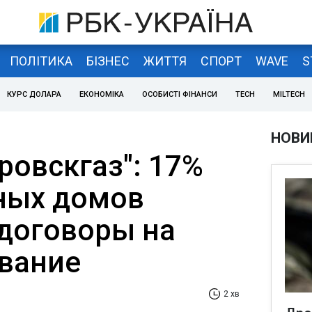
ПОЛІТИКА
БІЗНЕС
ЖИТТЯ
СПОРТ
WAVE
S
КУРС ДОЛАРА
ЕКОНОМІКА
ОСОБИСТІ ФІНАНСИ
TECH
MILTECH
НОВИ
ровскгаз": 17%
ных домов
договоры на
вание
2 хв