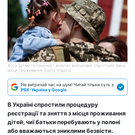
Фото: Дітям полонених і зниклих військових спростили зміну
місця проживання (Getty Images)
Не витрачай час на шум! Читай тільки суть з
РБК-Україна у Google
В Україні спростили процедуру
реєстрації та зняття з місця проживання
дітей, чиї батьки перебувають у полоні
або вважаються зниклими безвісти.