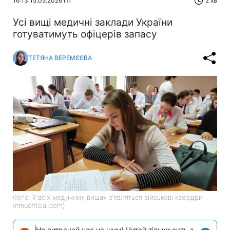
16:13 15.05.2026 Пт
2 хв
Усі вищі медичні заклади України
готуватимуть офіцерів запасу
ТЕТЯНА ВЕРЕМЄЄВА
Фото: У всіх медичних вишах з'являться військові кафедри
(nmuofficial.com)
Не витрачай час на шум! Читай тільки суть з