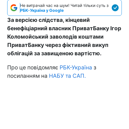
Не витрачай час на шум! Читай тільки суть з
РБК-Україна у Google
За версією слідства, кінцевий
бенефіціарний власник ПриватБанку Ігор
Коломойський заволодів коштами
ПриватБанку через фіктивний викуп
облігацій за завищеною вартістю.
Про це повідомляє
РБК-Україна
з
посиланням на
НАБУ та САП.