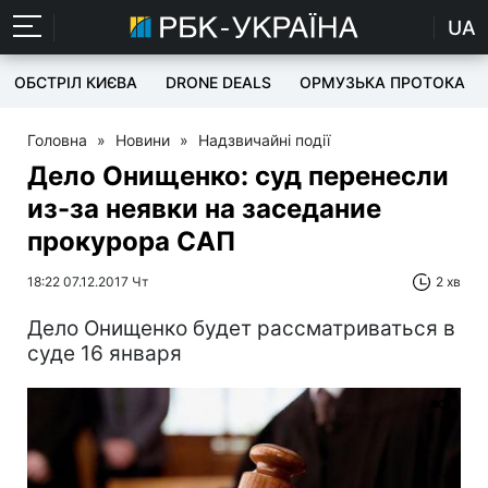
UA
ОБСТРІЛ КИЄВА
DRONE DEALS
ОРМУЗЬКА ПРОТОКА
Головна
»
Новини
»
Надзвичайні події
Дело Онищенко: суд перенесли
из-за неявки на заседание
прокурора САП
18:22 07.12.2017 Чт
2 хв
Дело Онищенко будет рассматриваться в
суде 16 января