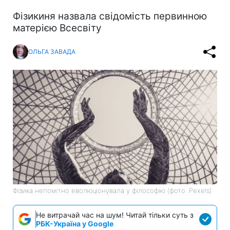
Фізикиня назвала свідомість первинною
матерією Всесвіту
ОЛЬГА ЗАВАДА
Фізика непомітно еволюціонувала у філософію (фото: Pexels)
Не витрачай час на шум! Читай тільки суть з
РБК-Україна у Google