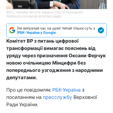
Фото: прем’єр-міністр України Сергій Корецький
(facebook.com/sergii.koretskyi.page)
Не витрачай час на шум! Читай тільки суть з
РБК-Україна у Google
Комітет ВР з питань цифрової
трансформації вимагає пояснень від
уряду через призначення Оксани Ферчук
новою очільницею Мінцифри без
попереднього узгодження з народними
депутатами.
Про це повідомляє
РБК-Україна
з
посиланням на
пресслужбу
Верховної
Ради України.