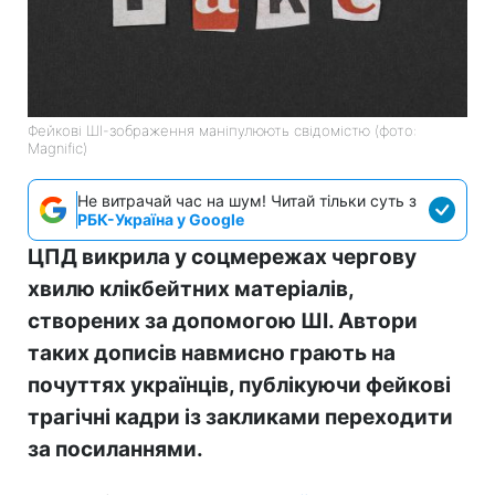
Фейкові ШІ-зображення маніпулюють свідомістю (фото:
Magnific)
Не витрачай час на шум! Читай тільки суть з
РБК-Україна у Google
ЦПД викрила у соцмережах чергову
хвилю клікбейтних матеріалів,
створених за допомогою ШІ. Автори
таких дописів навмисно грають на
почуттях українців, публікуючи фейкові
трагічні кадри із закликами переходити
за посиланнями.