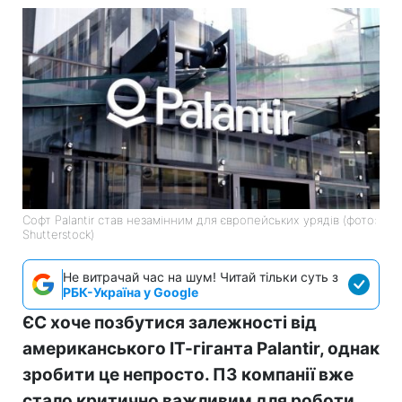
Софт Palantir став незамінним для європейських урядів (фото:
Shutterstock)
Не витрачай час на шум! Читай тільки суть з
РБК-Україна у Google
ЄС хоче позбутися залежності від
американського ІТ-гіганта Palantir, однак
зробити це непросто. ПЗ компанії вже
стало критично важливим для роботи