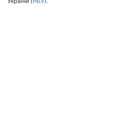
України (
НБУ
).