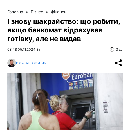
Головна
»
Бізнес
»
Фінанси
І знову шахрайство: що робити,
якщо банкомат відрахував
готівку, але не видав
08:48 05.11.2024 Вт
3 хв
РУСЛАН КИСЛЯК