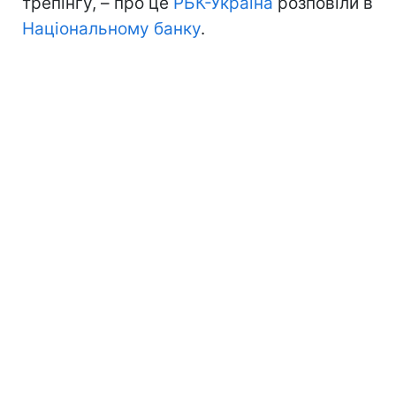
трепінгу, – про це
РБК-Україна
розповіли в
Національному банку
.