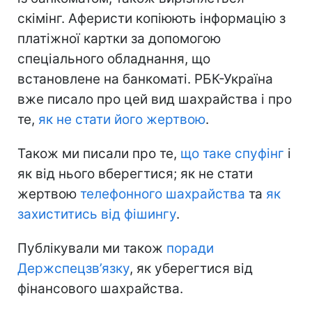
скімінг. Аферисти копіюють інформацію з
платіжної картки за допомогою
спеціального обладнання, що
встановлене на банкоматі. РБК-Україна
вже писало про цей вид шахрайства і про
те,
як не стати його жертвою
.
Також ми писали про те,
що таке спуфінг
і
як від нього вберегтися; як не стати
жертвою
телефонного шахрайства
та
як
захиститись від фішингу
.
Публікували ми також
поради
Держспецзв’язку
, як уберегтися від
фінансового шахрайства.