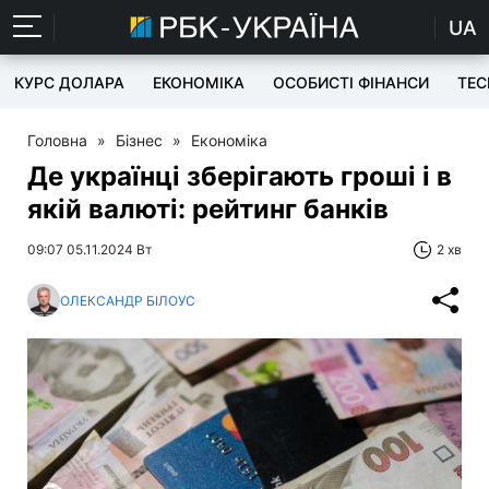
UA
КУРС ДОЛАРА
ЕКОНОМІКА
ОСОБИСТІ ФІНАНСИ
TEC
Головна
»
Бізнес
»
Економіка
Де українці зберігають гроші і в
якій валюті: рейтинг банків
09:07 05.11.2024 Вт
2 хв
ОЛЕКСАНДР БІЛОУС