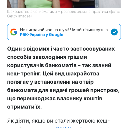
Шахрайство з банкоматами – розповсюджена практика (фото:
Getty Images)
Не витрачай час на шум! Читай тільки суть з
РБК-Україна у Google
Один з відомих і часто застосовуваних
способів заволодіння грішми
користувачів банкоматів – так званий
кеш-трепінг. Цей вид шахрайства
полягає у встановленні на отвір
банкомата для видачі грошей пристрою,
що перешкоджає власнику коштів
отримати їх.
Як діяти, якщо ви стали жертвою кеш-