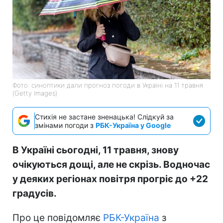
Фото: синоптики дали прогноз погоди в Україні на 11 травня
(Getty Images)
Стихія не застане зненацька! Слідкуй за
змінами погоди з
РБК-Україна у Google
В Україні сьогодні, 11 травня, знову
очікуються дощі, але не скрізь. Водночас
у деяких регіонах повітря прогріє до +22
градусів.
Про це повідомляє
РБК-Україна
з