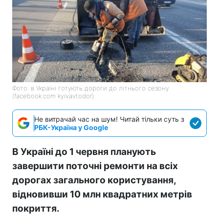
Фото: в Україні готують дороги до літнього сезону
(facebook.com kyivavtodor)
Не витрачай час на шум! Читай тільки суть з
РБК-Україна у Google
В Україні до 1 червня планують
завершити поточні ремонти на всіх
дорогах загального користування,
відновивши 10 млн квадратних метрів
покриття.