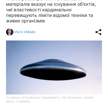
матеріалів вказує на існування об'єктів,
чиї властивості кардинально
перевищують ліміти відомої техніки та
живих організмів
ОЛЬГА ЗАВАДА
Китайські астрофізики перевіряють 100 космічних треків
(фото: Unsplash)