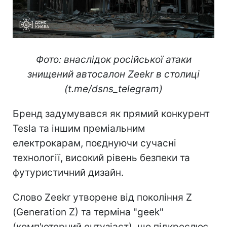
Фото: внаслідок російської атаки
знищений автосалон Zeekr в столиці
(t.me/dsns_telegram)
Бренд задумувався як прямий конкурент
Tesla та іншим преміальним
електрокарам, поєднуючи сучасні
технології, високий рівень безпеки та
футуристичний дизайн.
Слово Zeekr утворене від покоління Z
(Generation Z) та терміна "geek"
(комп'ютерний ентузіаст), що підкреслює