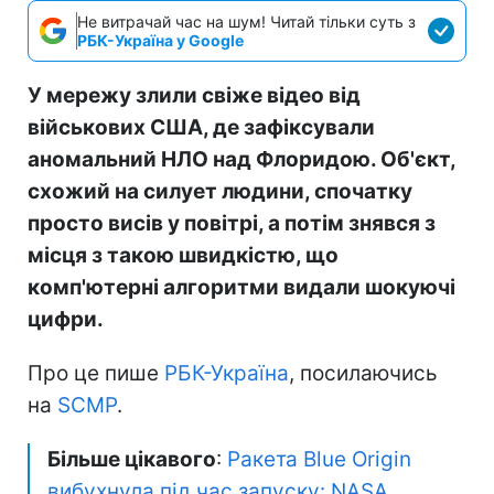
Не витрачай час на шум! Читай тільки суть з
РБК-Україна у Google
У мережу злили свіже відео від
військових США, де зафіксували
аномальний НЛО над Флоридою. Об'єкт,
схожий на силует людини, спочатку
просто висів у повітрі, а потім знявся з
місця з такою швидкістю, що
комп'ютерні алгоритми видали шокуючі
цифри.
Про це пише
РБК-Україна
, посилаючись
на
SCMP
.
Більше цікавого
:
Ракета Blue Origin
вибухнула під час запуску: NASA