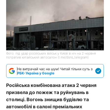
Фото: під удар російських військ у Києві в ніч на 2 червня
потрапив китайський автосалон (t.me/dsns_telegram)
Не витрачай час на шум! Читай тільки суть з
РБК-Україна у Google
Російська комбінована атака 2 червня
призвела до пожеж та руйнувань в
столиці. Вогонь знищив будівлю та
автомобілі в салоні преміальних