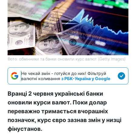
Фото: обмінники та банки оновили курс валют (Getty Images)
Не чекай змін - готуйся до них! Фільтруй
валютні коливання
з РБК-Україна у Google
Вранці 2 червня українські банки
оновили курси валют. Поки долар
переважно тримається вчорашніх
позначок, курс євро зазнав змін у низці
фінустанов.