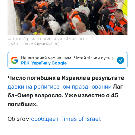
Фото: в Израиле погибли уже 45 человек
(twitter.com/HSajwanization)
Не витрачай час на шум! Читай тільки суть з
РБК-Україна у Google
Число погибших в Израиле в результате
давки на религиозном праздновании
Лаг
ба-Омер возросло. Уже известно о 45
погибших.
Об этом
сообщает Times of Israel
.