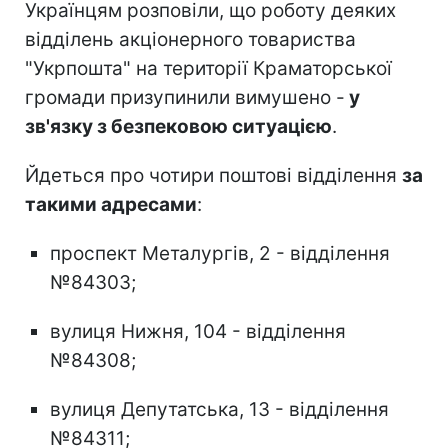
Українцям розповіли, що роботу деяких
відділень акціонерного товариства
"Укрпошта" на території Краматорської
громади призупинили вимушено -
у
зв'язку з безпековою ситуацією
.
Йдеться про чотири поштові відділення
за
такими адресами
:
проспект Металургів, 2 - відділення
№84303;
вулиця Нижня, 104 - відділення
№84308;
вулиця Депутатська, 13 - відділення
№84311;