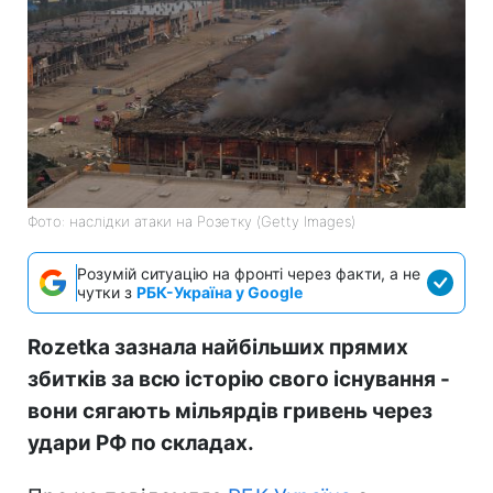
Фото: наслідки атаки на Розетку (Getty Images)
Розумій ситуацію на фронті через факти, а не
чутки з
РБК-Україна у Google
Rozetka зазнала найбільших прямих
збитків за всю історію свого існування -
вони сягають мільярдів гривень через
удари РФ по складах.