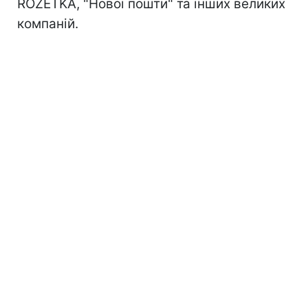
ROZETKA, "Нової пошти" та інших великих
компаній.