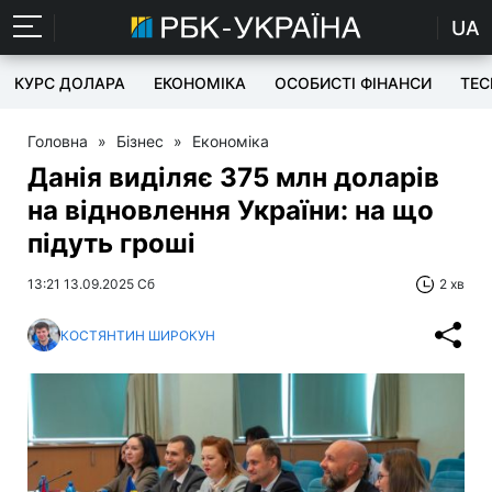
UA
КУРС ДОЛАРА
ЕКОНОМІКА
ОСОБИСТІ ФІНАНСИ
TEC
Головна
»
Бізнес
»
Економіка
Данія виділяє 375 млн доларів
на відновлення України: на що
підуть гроші
13:21 13.09.2025 Сб
2 хв
КОСТЯНТИН ШИРОКУН