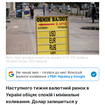
Фото: Курс долара очікується на рівні 41,15-41,5 гривень
(Віталій Носач, РБК-Україна)
Не чекай змін - готуйся до них! Фільтруй
валютні коливання
з РБК-Україна у Google
Наступного тижня валютний ринок в
Україні обіцяє спокій і мінімальні
коливання. Долар залишиться у