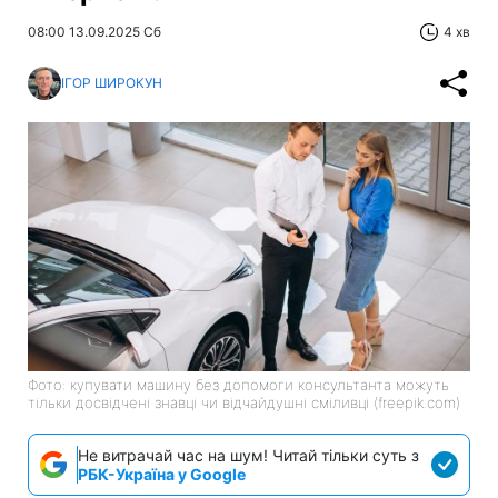
08:00 13.09.2025 Сб
4 хв
ІГОР ШИРОКУН
Фото: купувати машину без допомоги консультанта можуть
тільки досвідчені знавці чи відчайдушні сміливці (freepik.com)
Не витрачай час на шум! Читай тільки суть з
РБК-Україна у Google