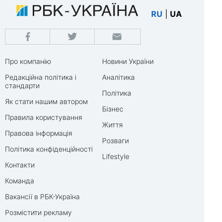
RU
|
UA
Про компанію
Новини України
Редакційна політика і
Аналітика
стандарти
Політика
Як стати нашим автором
Бізнес
Правила користування
Життя
Правова інформація
Розваги
Політика конфіденційності
Lifestyle
Контакти
Команда
Вакансії в РБК-Україна
Розмістити рекламу