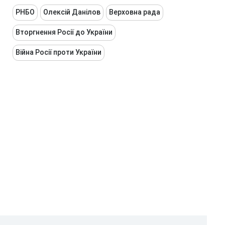
РНБО
Олексій Данілов
Верховна рада
Вторгнення Росії до України
Війна Росії проти України