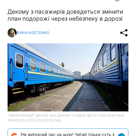
Декому з пасажирів доведеться змінити
план подорожі через небезпеку в дорозі
ІРИНА КОСТЕНКО
"Укрзалізниця" змінює рух деяких поїздів (фото ілюстративне:
facebook.com/Ukrzaliznytsia)
Не витрачай час на шум! Читай тільки суть з