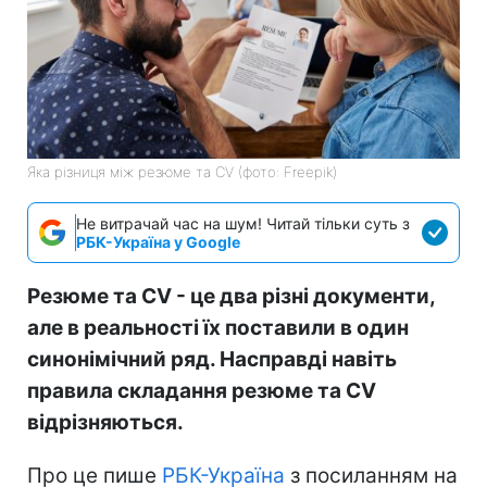
Яка різниця між резюме та CV (фото: Freepik)
Не витрачай час на шум! Читай тільки суть з
РБК-Україна у Google
Резюме та CV - це два різні документи,
але в реальності їх поставили в один
синонімічний ряд. Насправді навіть
правила складання резюме та CV
відрізняються.
Про це пише
РБК-Україна
з посиланням на