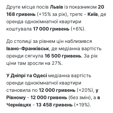
Друге місце посів
Львів
із показником
20
168 гривень
(+15% за рік), третє -
Київ
, де
оренда однокімнатної квартири
коштувала
17 000 гривень
(+6%).
До столиці за рівнем цін наблизився
Івано-Франківськ
, де медіанна вартість
оренди сягнула
16 500 гривень
. За рік
ціни там зросли на 27%.
У Дніпрі та Одесі
медіанна вартість
оренди однокімнатної квартири
становила по
12 000 гривень
(+20%),
у
Рівному
-
12 000 гривень
(без змін), а
в
Чернівцях
-
13 458 гривень
(+19%).