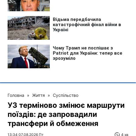
Головна
»
Життя
»
Суспільство
УЗ терміново змінює маршрути
поїздів: де запровадили
трансфери й обмеження
13:34 07.08.2026 Пт
4 хв