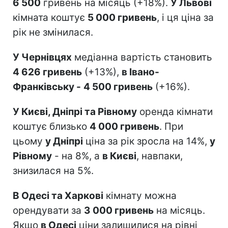
6 500
гривень на місяць (+18%).
У Львові
кімната коштує
5 000 гривень
, і ця ціна за
рік не змінилася.
У Чернівцях
медіанна вартість становить
4 626 гривень
(+13%),
в Івано-
Франківську -
4 500 гривень
(+16%).
У Києві, Дніпрі та Рівному
оренда кімнати
коштує близько
4 000 гривень
. При
цьому
у Дніпрі
ціна за рік зросла на 14%,
у
Рівному
- на 8%, а
в Києві
, навпаки,
знизилася на 5%.
В Одесі та Харкові
кімнату можна
орендувати за
3 000 гривень
на місяць.
Якщо
в Одесі
ціни залишилися на рівні