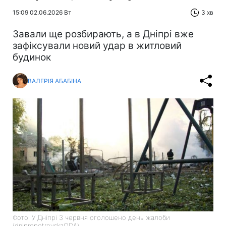
15:09 02.06.2026 Вт
3 хв
Завали ще розбирають, а в Дніпрі вже
зафіксували новий удар в житловий
будинок
ВАЛЕРІЯ АБАБІНА
Фото: У Дніпрі 3 червня оголошено день жалоби
(dnipropetrovskaODA)