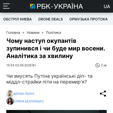
UA
ОБСТРІЛ КИЄВА
DRONE DEALS
ОРМУЗЬКА ПРОТОКА
Головна
»
Новини
»
Політика
Чому наступ окупантів
зупинився і чи буде мир восени.
Аналітика за хвилину
15:34 02.06.2026 Вт
2 хв
Чи змусять Путіна українські діп- та
міддл-страйки піти на перемир'я?
МІЛАН ЛЄЛІЧ
УЛЯНА БЕЗПАЛЬКО