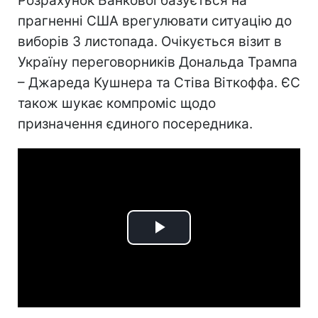
Розрахунок Банкової базується на
прагненні США врегулювати ситуацію до
виборів 3 листопада. Очікується візит в
Україну переговорників Дональда Трампа
– Джареда Кушнера та Стіва Віткоффа. ЄС
також шукає компроміс щодо
призначення єдиного посередника.
Play
Video