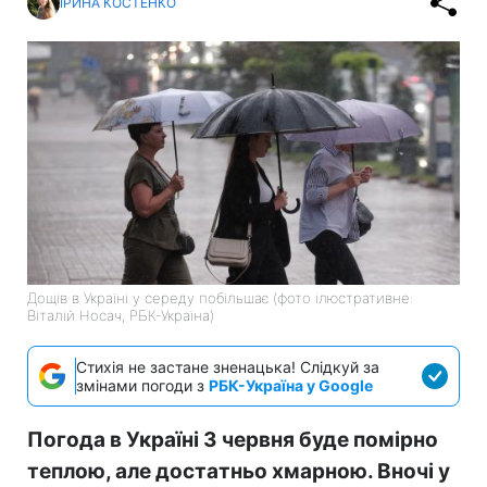
ІРИНА КОСТЕНКО
Дощів в Україні у середу побільшає (фото ілюстративне:
Віталій Носач, РБК-Україна)
Стихія не застане зненацька! Слідкуй за
змінами погоди з
РБК-Україна у Google
Погода в Україні 3 червня буде помірно
теплою, але достатньо хмарною. Вночі у