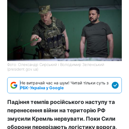
Фото: Олександр Сирський і Володимир Зеленський
(president.gov.ua)
Не витрачай час на шум! Читай тільки суть з
РБК-Україна у Google
Падіння темпів російського наступу та
перенесення війни на територію РФ
змусили Кремль нервувати. Поки Сили
оборони перерізають логістику ворога,