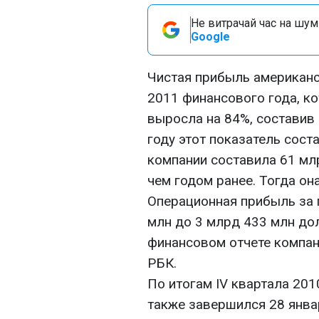
Не витрачай час на шум!
Google
Чистая прибыль американ
2011 финансового года, ко
выросла на 84%, составив
году этот показатель сост
компании составила 61 млр
чем годом ранее. Тогда он
Операционная прибыль за 
млн до 3 млрд 433 млн до
финансовом отчете компан
РБК.
По итогам IV квартала 20
также завершился 28 январ