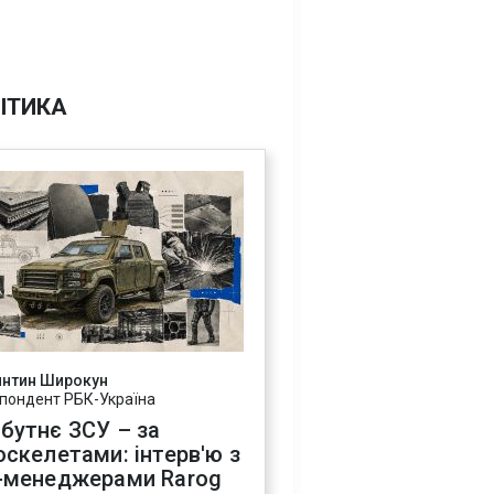
ІТИКА
янтин Широкун
пондент РБК-Україна
бутнє ЗСУ – за
оскелетами: інтерв'ю з
-менеджерами Rarog