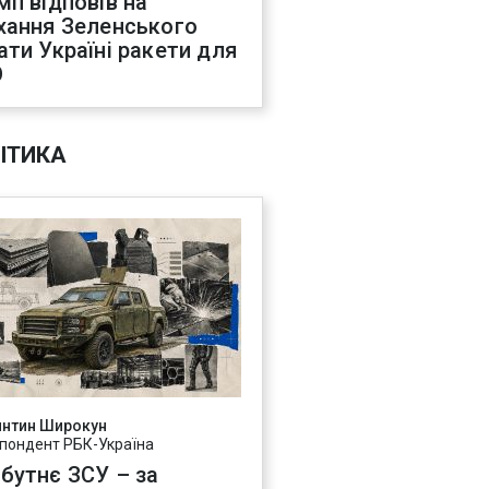
мп відповів на
хання Зеленського
ати Україні ракети для
О
ІТИКА
янтин Широкун
пондент РБК-Україна
бутнє ЗСУ – за