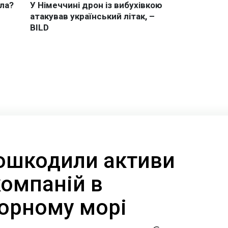
ошкодили активи
компаній в
Чорному морі