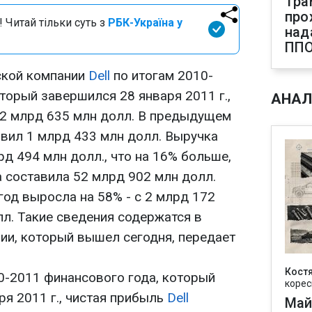
Тра
про
 Читай тільки суть з
РБК-Україна у
над
ПП
ской компании
Dell
по итогам 2010-
торый завершился 28 января 2011 г.,
АНАЛ
 2 млрд 635 млн долл. В предыдущем
авил 1 млрд 433 млн долл. Выручка
д 494 млн долл., что на 16% больше,
а составила 52 млрд 902 млн долл.
год выросла на 58% - с 2 млрд 172
лл. Такие сведения содержатся в
ии, который вышел сегодня, передает
Кост
10-2011 финансового года, который
корес
я 2011 г., чистая прибыль
Dell
Май