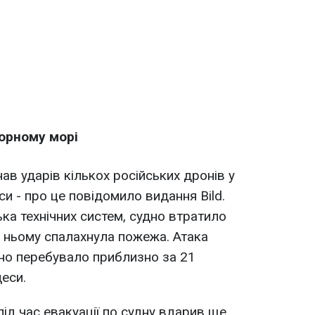
Чорному морі
ав ударів кількох російських дронів у
и - про це повідомило видання Bild.
ка технічних систем, судно втратило
а ньому спалахнула пожежа. Атака
дно перебувало приблизно за 21
еси.
ід час евакуації по судну вдарив ще