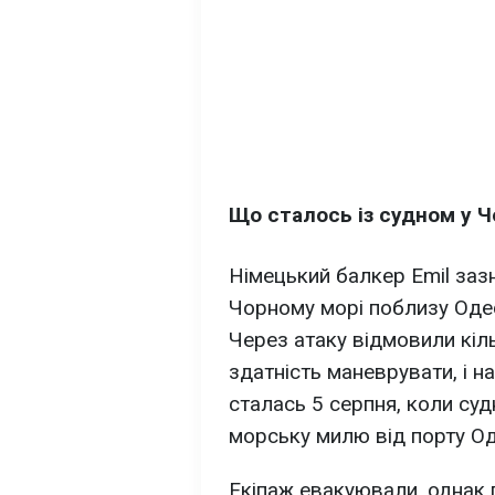
Що сталось із судном у 
Німецький балкер Emil зазн
Чорному морі поблизу Одес
Через атаку відмовили кіль
здатність маневрувати, і н
сталась 5 серпня, коли су
морську милю від порту Од
Екіпаж евакуювали, однак п