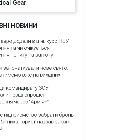
ical Gear
ВНІ НОВИНИ
 євро додали в ціні: курс НБУ
рпня та чи очікується
ення попиту на валюту
ні започаткували нове свято,
атимемо вже на вихідних
ди командира: у ЗСУ
али перші спрощені
ення через "Армія+"
е підприємство забрати бронь
обітника: юрист назвав законні
и