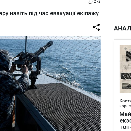
2 хв
ару навіть під час евакуації екіпажу
АНАЛ
Кост
корес
Май
екз
топ