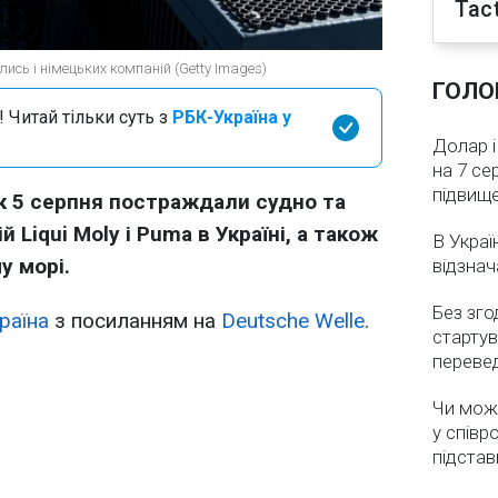
Tact
лись і німецьких компаній (Getty Images)
ГОЛО
 Читай тільки суть з
РБК-Україна у
Долар і
на 7 се
підвищ
к 5 серпня постраждали судно та
 Liqui Moly і Puma в Україні, а також
В Украї
у морі.
відзнач
Без зго
раїна
з посиланням на
Deutsche Welle
.
стартув
перевед
Чи мож
у співр
підстав