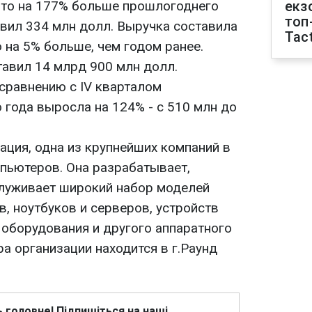
 что на 177% больше прошлогоднего
екз
топ
авил 334 млн долл. Выручка составила
Tact
о на 5% больше, чем годом ранее.
тавил 14 млрд 900 млн долл.
сравнению с IV кварталом
года выросла на 124% - с 510 млн до
ация, одна из крупнейших компаний в
пьютеров. Она разрабатывает,
служивает широкий набор моделей
, ноутбуков и серверов, устройств
 оборудования и другого аппаратного
а организации находится в г.Раунд
ь головне! Підпишіться на наші