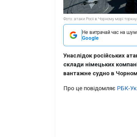
Фото: атаки Росії в Чорному морі торкну
Не витрачай час на шум!
Google
Унаслідок російських ата
склади німецьких компаній
вантажне судно в Чорном
Про це повідомляє
РБК-Ук