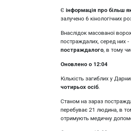
Є
інформація про більш я
залучено 6 кінологічних ро
Внаслідок масованої ворож
постраждалих, серед них -
постраждалого
, в тому чи
Оновлено о 12:04
Кількість загиблих у Дарн
чотирьох осіб
.
Станом на зараз постражда
перебуває 21 людина, в то
отримують медичну допомо