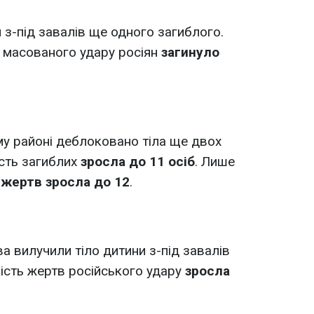
з-під завалів ще одного загиблого.
 масованого удару росіян
загинуло
му районі деблоковано тіла ще двох
ість загиблих
зросла до 11 осіб
. Лише
 жертв зросла до 12
.
а вилучили тіло дитини з-під завалів
кість жертв російського удару
зросла