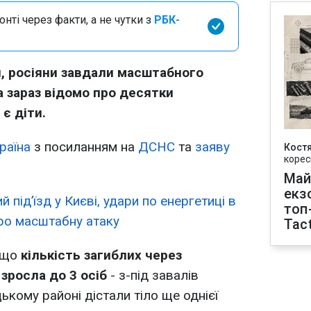
нті через факти, а не чутки з
РБК-
ня, росіяни завдали масштабного
а зараз відомо про десятки
є діти.
раїна
з посиланням на
ДСНС
та
заяву
Кост
корес
Май
екз
 під’їзд у Києві, удари по енергетиці в
топ
ро масштабну атаку
Tact
 що
кількість загиблих через
зросла до 3 осіб
- з-під завалів
кому районі дістали тіло ще однієї