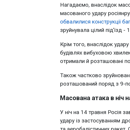
Нагадаємо, внаслідок мас
масованого удару росіянр
обвалилися конструкції ба
зруйнувала цілий під'їзд - 
Крім того, внаслідок удару
будівлях вибуховою хвиле
отримали й розташовані по
Також частково зруйновани
розташований поряд з 9-п
Масована атака в ніч н
У ніч на 14 травня Росія з
удару із застосуванням дро
та аеробалістичних ракет.