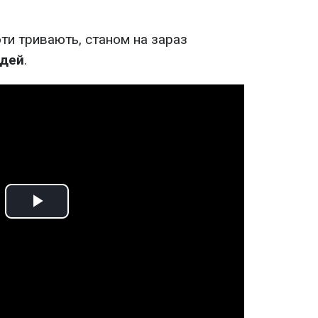
ти тривають, станом на зараз
юдей
.
Play
Video