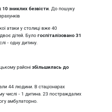
к 10 зниклих безвісти
. До пошуку
зрахунків
ої атаки у столиці вже 40
 двоє дітей. Було
госпіталізовано 31
слі - одну дитину.
ицькому районі
збільшилась до
ли 44 людини. В стаціонарах
му числі - 1 дитина. 23 постраждалих
гу амбулаторно.