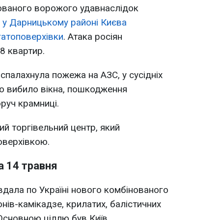
ованого ворожого удавнаслідок
у
у Дарницькому районі Києва
гатоповерхівки
. Атака росіян
18 квартир.
 спалахнула пожежа на АЗС, у сусідніх
ю вибило вікна, пошкодження
руч крамниці.
й торгівельний центр, який
оверхівкою.
а 14 травня
авдала по Україні нового комбінованого
нів-камікадзе, крилатих, балістичних
 Основною ціллю був Київ.