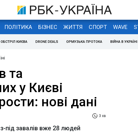
ПОЛІТИКА
БІЗНЕС
ЖИТТЯ
СПОРТ
WAVE
S
ОБСТРІЛ КИЄВА
DRONE DEALS
ОРМУЗЬКА ПРОТОКА
ВІЙНА В УКРАЇНІ
їні
в та
их у Києві
ости: нові дані
3 хв
з-під завалів вже 28 людей