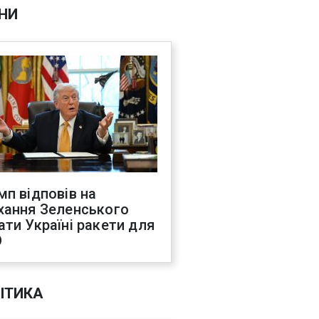
НИ
мп відповів на
хання Зеленського
ати Україні ракети для
О
ІТИКА