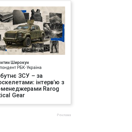
янтин Широкун
пондент РБК-Україна
бутнє ЗСУ – за
оскелетами: інтерв'ю з
-менеджерами Rarog
ical Gear