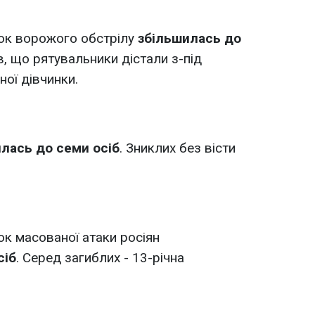
док ворожого обстрілу
збільшилась до
в, що рятувальники дістали з-під
ної дівчинки.
лась до семи осіб
. Зниклих без вісти
ок масованої атаки росіян
сіб
. Серед загиблих - 13-річна