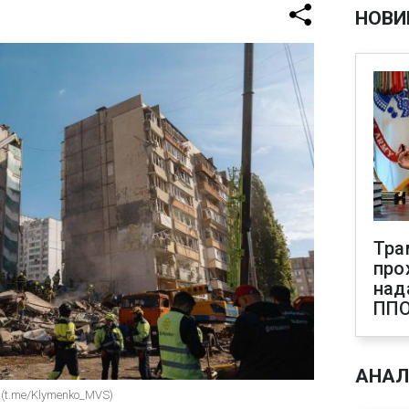
НОВИ
Тра
про
над
ПП
АНАЛ
 (t.me/Klymenko_MVS)