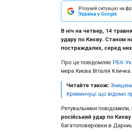
Розумій ситуацію на фро
Україна у Google
В ніч на четвер, 14 трав
удару по Києву. Станом н
постраждалих, серед них 
Про це повідомляє
РБК-Ук
мера Києва Віталія Кличка.
Читайте також:
Знищений
Кременчуці: що відомо п
Рятувальники повідомили,
російський удар по Києву 
багатоповерхівки в Дарниць