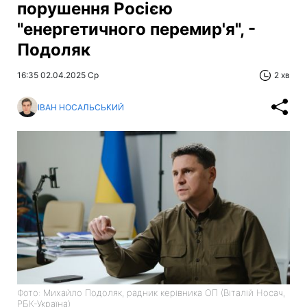
порушення Росією
"енергетичного перемир'я", -
Подоляк
16:35 02.04.2025 Ср
2 хв
ІВАН НОСАЛЬСЬКИЙ
Фото: Михайло Подоляк, радник керівника ОП (Віталій Носач,
РБК-Україна)