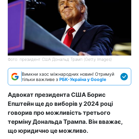
Фото: президент США Дональд Трамп (Getty Images)
Вимкни хаос міжнародних новин! Отримуй
тільки важливе з
РБК-Україна у Google
Адвокат президента США Борис
Епштейн ще до виборів у 2024 році
говорив про можливість третього
терміну Дональда Трампа. Він вважає,
що юридично це можливо.