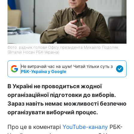
Фото: радник голови Офісу президента Михайло Подоляк
(Віталій Носач РБК-Україна)
Не витрачай час на шум! Читай тільки суть з
РБК-Україна у Google
В Україні не проводиться жодної
організаційної підготовки до виборів.
Зараз навіть немає можливості безпечно
організувати виборчий процес.
Про це в коментарі
YouTube-каналу
РБК-