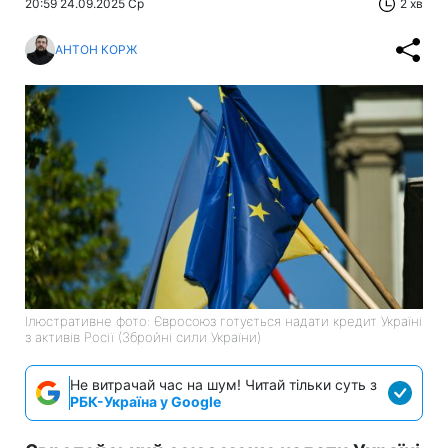
20:59 24.09.2025 Ср
2 хв
АНТОН КОРЖ
Ілюстративне фото: Євросоюз готується надати кредит Україні
з активів Росії (Збройні сили України)
Не витрачай час на шум! Читай тільки суть з
РБК-Україна у Google