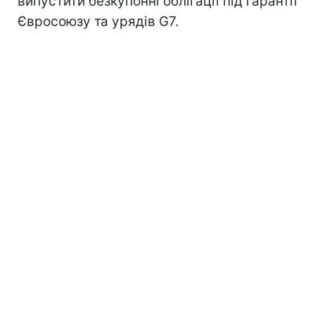
випустити безкупонні облігації під гарантії
Євросоюзу та урядів G7.