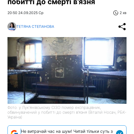
побитті до смерті в’язня
20:50 24.09.2025 Ср
2 хв
ТЕТЯНА СТЕПАНОВА
Фото: у Лук'янівському СІЗО помер експрацівник,
обвинувачений у побитті до смерті в’язня (Віталій Носач, РБК-
Україна)
Не витрачай час на шум! Читай тільки суть з