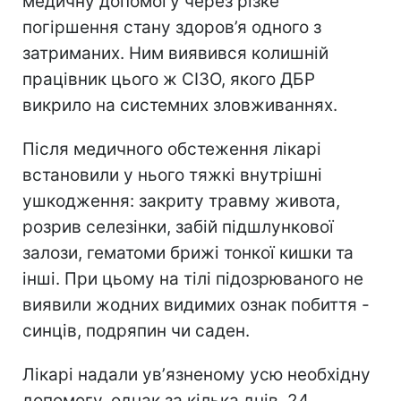
медичну допомогу через різке
погіршення стану здоров’я одного з
затриманих. Ним виявився колишній
працівник цього ж СІЗО, якого ДБР
викрило на системних зловживаннях.
Після медичного обстеження лікарі
встановили у нього тяжкі внутрішні
ушкодження: закриту травму живота,
розрив селезінки, забій підшлункової
залози, гематоми брижі тонкої кишки та
інші. При цьому на тілі підозрюваного не
виявили жодних видимих ознак побиття -
синців, подряпин чи саден.
Лікарі надали увʼязненому усю необхідну
допомогу, однак за кілька днів, 24