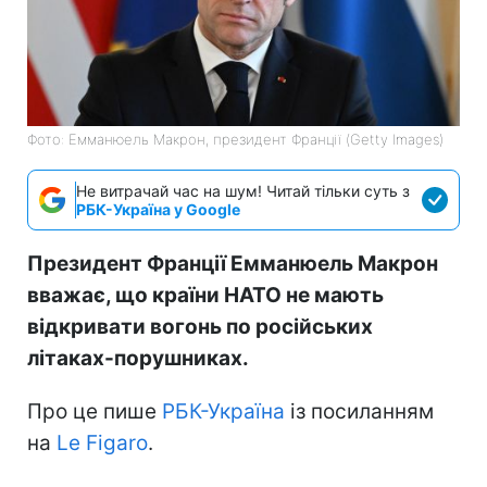
Фото: Емманюель Макрон, президент Франції (Getty Images)
Не витрачай час на шум! Читай тільки суть з
РБК-Україна у Google
Президент Франції Емманюель Макрон
вважає, що країни НАТО не мають
відкривати вогонь по російських
літаках-порушниках.
Про це пише
РБК-Україна
із посиланням
на
Le Figaro
.