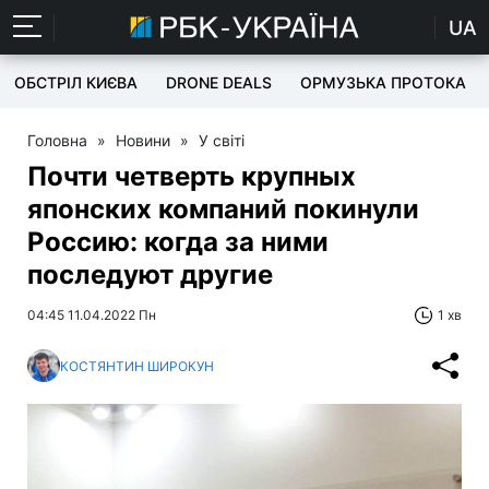
UA
ОБСТРІЛ КИЄВА
DRONE DEALS
ОРМУЗЬКА ПРОТОКА
Головна
»
Новини
»
У світі
Почти четверть крупных
японских компаний покинули
Россию: когда за ними
последуют другие
04:45 11.04.2022 Пн
1 хв
КОСТЯНТИН ШИРОКУН