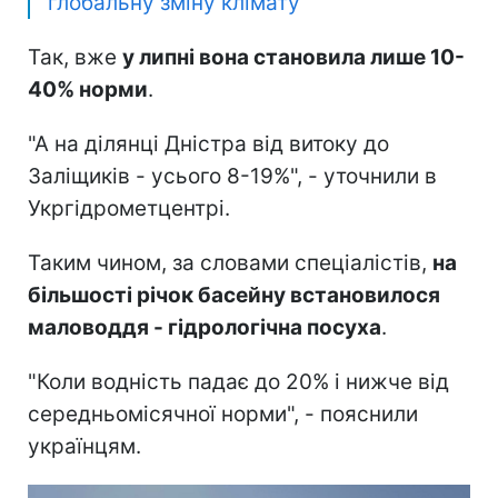
глобальну зміну клімату
Так, вже
у липні вона становила лише 10-
40% норми
.
"А на ділянці Дністра від витоку до
Заліщиків - усього 8-19%", - уточнили в
Укргідрометцентрі.
Таким чином, за словами спеціалістів,
на
більшості річок басейну встановилося
маловоддя - гідрологічна посуха
.
"Коли водність падає до 20% і нижче від
середньомісячної норми", - пояснили
українцям.