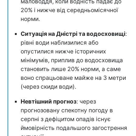
маловоддя, коли водність падає до
20% і нижче від середньомісячної
норми.
Ситуація на Дністрі та водосховищі
:
рівні води наблизилися або
опустилися нижче історичних
мінімумів, приплив до водосховища
становить лише 20% норми, а саме
воно спрацьоване майже на 3 метри
(через скиди води).
Невтішний прогноз
: через
прогнозовану спекотну погоду в
серпні з дефіцитом опадів існує
ймовірність подальшого загострення