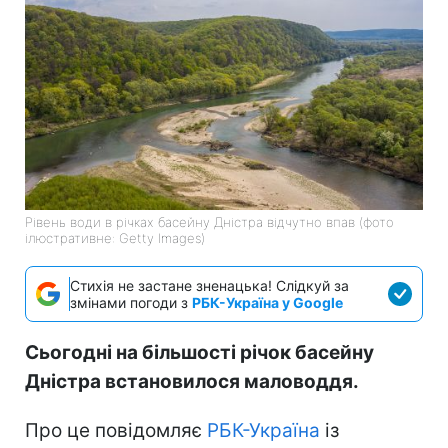
Рівень води в річках басейну Дністра відчутно впав (фото
ілюстративне: Getty Images)
Стихія не застане зненацька! Слідкуй за
змінами погоди з
РБК-Україна у Google
Сьогодні на більшості річок басейну
Дністра встановилося маловоддя.
Про це повідомляє
РБК-Україна
із