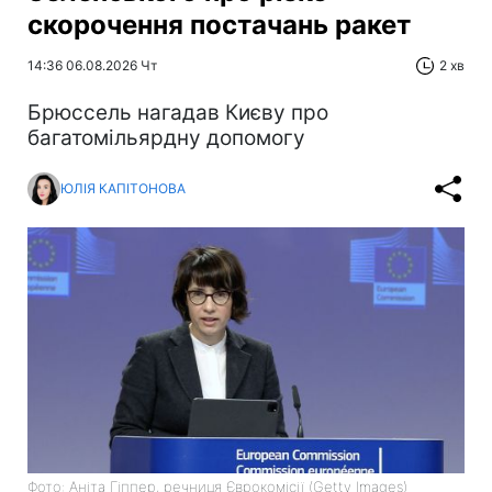
скорочення постачань ракет
14:36 06.08.2026 Чт
2 хв
Брюссель нагадав Києву про
багатомільярдну допомогу
ЮЛІЯ КАПІТОНОВА
Фото: Аніта Гіппер, речниця Єврокомісії (Getty Images)