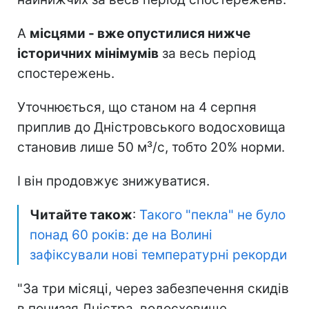
А
місцями - вже опустилися нижче
історичних мінімумів
за весь період
спостережень.
Уточнюється, що станом на 4 серпня
приплив до Дністровського водосховища
становив лише 50 м³/с, тобто 20% норми.
І він продовжує знижуватися.
Читайте також
:
Такого "пекла" не було
понад 60 років: де на Волині
зафіксували нові температурні рекорди
"За три місяці, через забезпечення скидів
в пониззя Дністра, водосховище