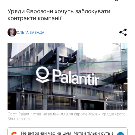
Уряди Єврозони хочуть заблокувати
контракти компанії
ОЛЬГА ЗАВАДА
Софт Palantir став незамінним для європейських урядів (фото:
Shutterstock)
Не витрачай час на шум! Читай тільки суть з