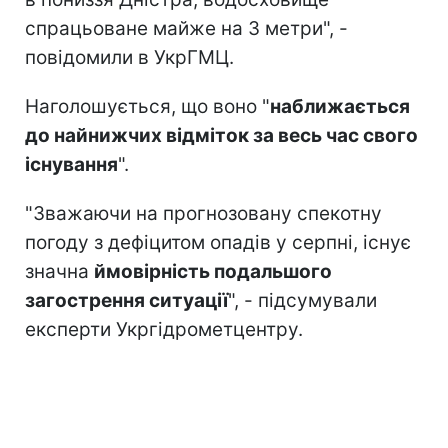
спрацьоване майже на 3 метри", -
повідомили в УкрГМЦ.
Наголошується, що воно "
наближається
до найнижчих відміток за весь час свого
існування
".
"Зважаючи на прогнозовану спекотну
погоду з дефіцитом опадів у серпні, існує
значна
ймовірність подальшого
загострення ситуації
", - підсумували
експерти Укргідрометцентру.