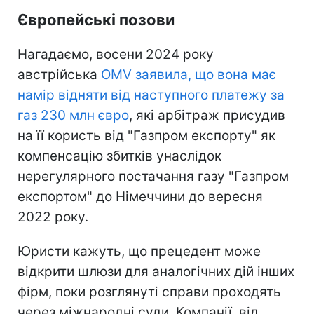
Європейські позови
Нагадаємо, восени 2024 року
австрійська
OMV заявила, що вона має
намір відняти від наступного платежу за
газ 230 млн євро
, які арбітраж присудив
на її користь від "Газпром експорту" як
компенсацію збитків унаслідок
нерегулярного постачання газу "Газпром
експортом" до Німеччини до вересня
2022 року.
Юристи кажуть, що прецедент може
відкрити шлюзи для аналогічних дій інших
фірм, поки розглянуті справи проходять
через міжнародні суди. Компанії, від