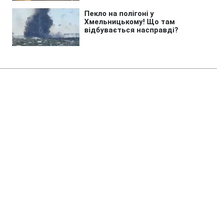
Головна
»
Бізнес
»
Економіка
Що Україна отримає від угоди зі
США про мінерали та на якому
етапі зараз сторони
10:16 26.02.2025 Ср
6 хв
МАРІЯ КУЧЕРЯВЕЦЬ