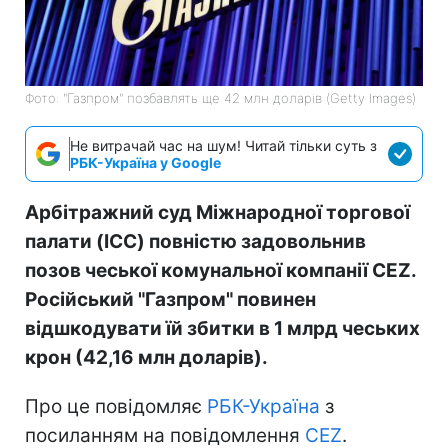
Фото: "Газпром" позбавлять ще 42 млн доларів (Getty Images)
Не витрачай час на шум! Читай тільки суть з
РБК-Україна у Google
Арбітражний суд Міжнародної торгової
палати (ICC) повністю задовольнив
позов чеської комунальної компанії CEZ.
Російський "Газпром" повинен
відшкодувати їй збитки в 1 млрд чеських
крон (42,16 млн доларів).
Про це повідомляє
РБК-Україна
з
посиланням на повідомлення
CEZ
.