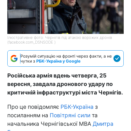
Ілюстративне фото: Чернігів під атакою ворожих дронів
(facebook.com_DSNSODE )
Розумій ситуацію на фронті через факти, а не
чутки з
РБК-Україна у Google
Російська армія вдень четверга, 25
вересня, завдала дронового удару по
критичній інфраструктурі міста Чернігів.
Про це повідомляє
РБК-Україна
з
посиланням на
Повітряні сили
та
начальника Чернігівської МВА
Дмитра