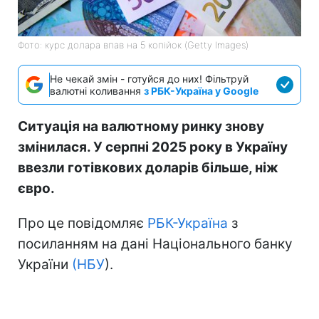
Фото: курс долара впав на 5 копійок (Getty Images)
Не чекай змін - готуйся до них! Фільтруй
валютні коливання
з РБК-Україна у Google
Ситуація на валютному ринку знову
змінилася. У серпні 2025 року в Україну
ввезли готівкових доларів більше, ніж
євро.
Про це повідомляє
РБК-Україна
з
посиланням на дані Національного банку
України
(НБУ
).