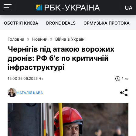
UA
ОБСТРІЛ КИЄВА
DRONE DEALS
ОРМУЗЬКА ПРОТОКА
Головна
»
Новини
»
Війна в Україні
Чернігів під атакою ворожих
дронів: РФ б'є по критичній
інфраструктурі
15:00 25.09.2025 Чт
1 хв
НАТАЛІЯ КАВА