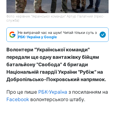
Фото: керівник "Української команди" Артур Палатний (прес-
служба)
Не витрачай час на шум! Читай тільки суть з
РБК-Україна у Google
Волонтери "Української команди"
передали ще одну вантажівку бійцям
батальйону "Свобода" 4 бригади
Національній гвардії України "Рубіж" на
Добропільсько-Покровський напрямок.
Про це пише
РБК-Україна
з посиланням на
Facebook
волонтерського штабу.