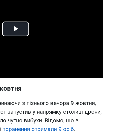
Play
Video
 жовтня
чинаючи з пізнього вечора 9 жовтня,
ог запустив у напрямку столиці дрони,
о чутно вибухи. Відомо, шо в
і
поранення отримали 9 осіб
.