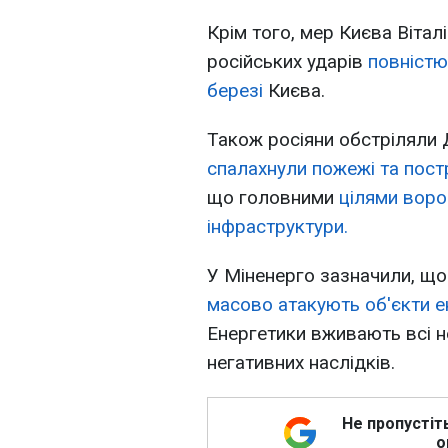
Крім того, мер Києва Вітал
російських ударів
повністю
березі
Києва.
Також росіяни обстріляли 
спалахнули пожежі та пост
що головними
цілями воро
інфраструктури.
У Міненерго зазначили, що 
масово атакують об'єкти е
Енергетики вживають всі не
негативних наслідків.
Не пропустіт
о