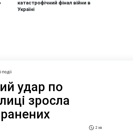
 події
ий удар по
олиці зросла
оранених
2 хв