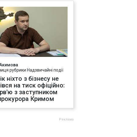
 Акимова
ниця рубрики Надзвичайні події
ік ніхто з бізнесу не
івся на тиск офіційно:
ерв'ю з заступником
прокурора Кримом