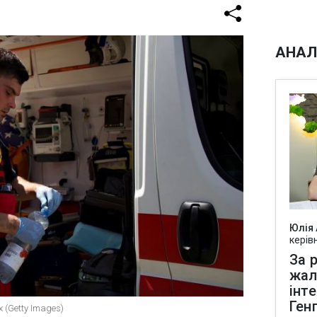
АНАЛ
Юлія
керів
За р
жал
інт
Ген
 (Getty Images)