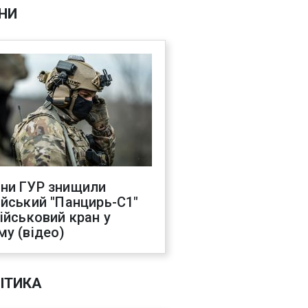
НИ
ни ГУР знищили
ійський "Панцирь-С1"
військовий кран у
му (відео)
ІТИКА