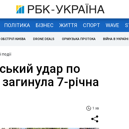
ПОЛІТИКА
БІЗНЕС
ЖИТТЯ
СПОРТ
WAVE
S
ОБСТРІЛ КИЄВА
DRONE DEALS
ОРМУЗЬКА ПРОТОКА
ВІЙНА В УКРАЇНІ
 події
ський удар по
загинула 7-річна
1 хв