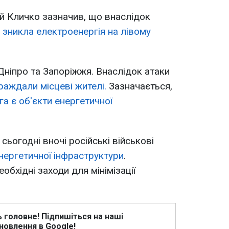
ій Кличко зазначив, що внаслідок
 зникла електроенергія на лівому
Дніпро та Запоріжжя. Внаслідок атаки
раждали місцеві жителі.
Зазначається,
га є об'єкти енергетичної
сьогодні вночі російські військові
нергетичної інфраструктури
.
обхідні заходи для мінімізації
ь головне! Підпишіться на наші
новлення в Google!