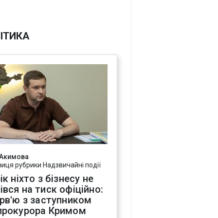
ІТИКА
 Акимова
ниця рубрики Надзвичайні події
ік ніхто з бізнесу не
івся на тиск офіційно:
ерв'ю з заступником
прокурора Кримом