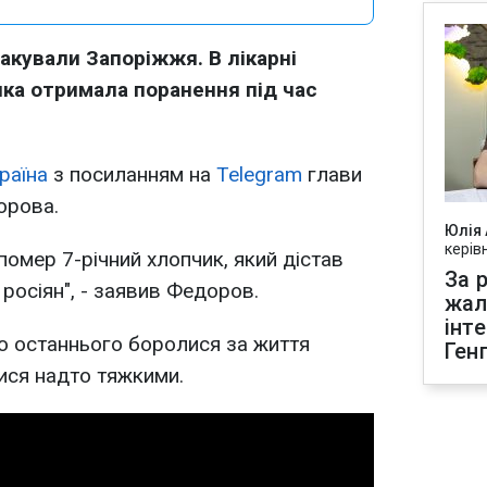
такували Запоріжжя. В лікарні
яка отримала поранення під час
раїна
з посиланням на
Telegram
глави
орова.
Юлія
керів
 помер 7-річний хлопчик, який дістав
За р
 росіян", - заявив Федоров.
жал
інт
о останнього боролися за життя
Ген
ися надто тяжкими.