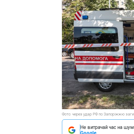
Фото: через удар РФ по Запоріжжю загин
Не витрачай час на шум!
Google