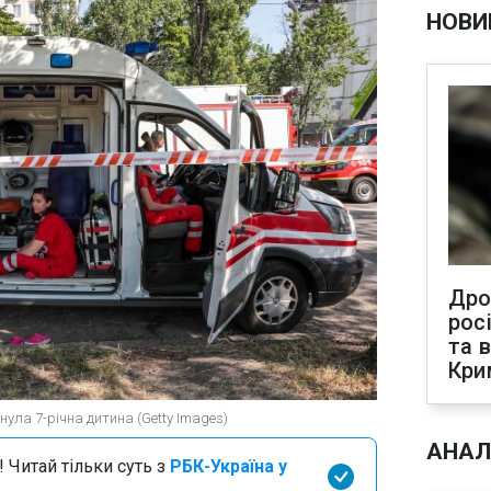
НОВИ
Дро
рос
та 
Кри
ула 7-річна дитина (Getty Images)
АНАЛ
 Читай тільки суть з
РБК-Україна у