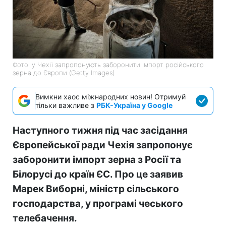
Фото: у Чехії запропонують заборонити імпорт російського
зерна до Європи (Getty Images)
Вимкни хаос міжнародних новин! Отримуй
тільки важливе з
РБК-Україна у Google
Наступного тижня під час засідання
Європейської ради Чехія запропонує
заборонити імпорт зерна з Росії та
Білорусі до країн ЄС. Про це заявив
Марек Виборні, міністр сільського
господарства, у програмі чеського
телебачення.