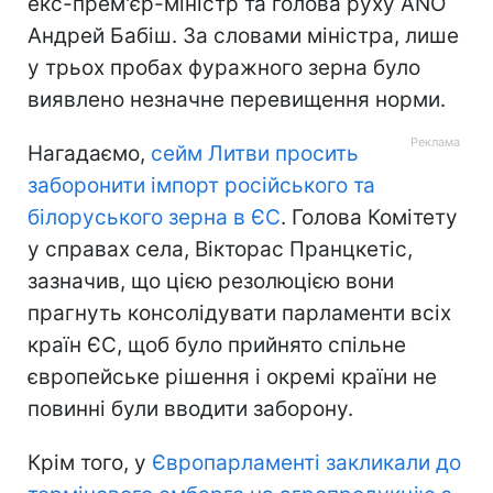
екс-прем'єр-міністр та голова руху ANO
Андрей Бабіш. За словами міністра, лише
у трьох пробах фуражного зерна було
виявлено незначне перевищення норми.
Нагадаємо,
сейм Литви просить
заборонити імпорт російського та
білоруського зерна в ЄС
. Голова Комітету
у справах села, Вікторас Пранцкетіс,
зазначив, що цією резолюцією вони
прагнуть консолідувати парламенти всіх
країн ЄС, щоб було прийнято спільне
європейське рішення і окремі країни не
повинні були вводити заборону.
Крім того, у
Європарламенті закликали до