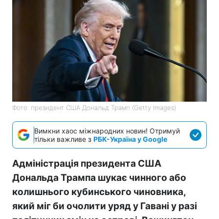
Фото: президент США Дональд Трамп (Getty Images)
Вимкни хаос міжнародних новин! Отримуй
тільки важливе з
РБК-Україна у Google
Адміністрація президента США
Дональда Трампа шукає чинного або
колишнього кубинського чиновника,
який міг би очолити уряд у Гавані у разі