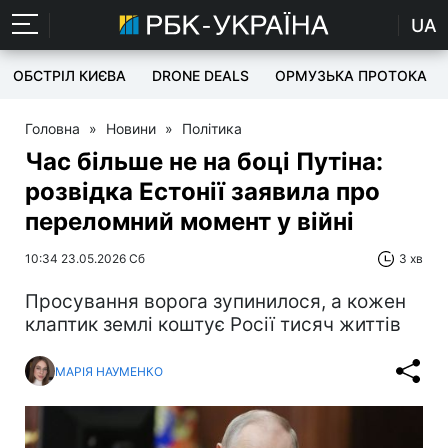
UA
ОБСТРІЛ КИЄВА
DRONE DEALS
ОРМУЗЬКА ПРОТОКА
Головна
»
Новини
»
Політика
Час більше не на боці Путіна:
розвідка Естонії заявила про
переломний момент у війні
10:34 23.05.2026 Сб
3 хв
Просування ворога зупинилося, а кожен
клаптик землі коштує Росії тисяч життів
МАРІЯ НАУМЕНКО