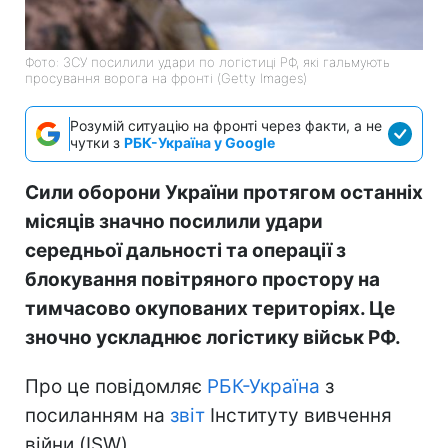
Фото: ЗСУ посилили удари по логістиці РФ, які гальмують
просування ворога на фронті (Getty Images)
Розумій ситуацію на фронті через факти, а не
чутки з
РБК-Україна у Google
Сили оборони України протягом останніх
місяців значно посилили удари
середньої дальності та операції з
блокування повітряного простору на
тимчасово окупованих територіях. Це
зночно ускладнює логістику військ РФ.
Про це повідомляє
РБК-Україна
з
посиланням на
звіт
Інституту вивчення
війни (ISW).