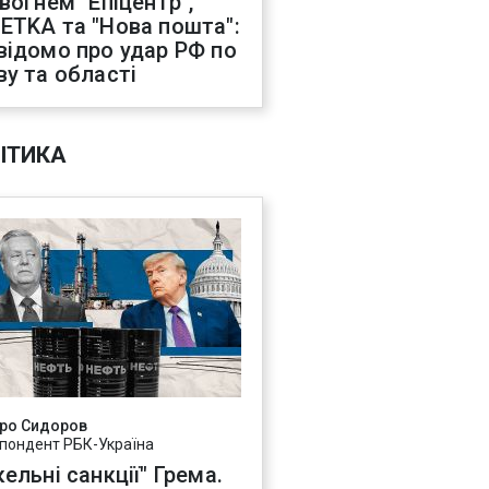
 вогнем "Епіцентр",
ETKA та "Нова пошта":
відомо про удар РФ по
ву та області
ІТИКА
ро Сидоров
пондент РБК-Україна
ельні санкції" Грема.