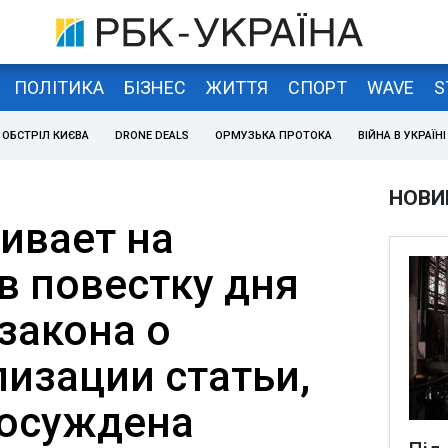
ПОЛІТИКА
БІЗНЕС
ЖИТТЯ
СПОРТ
WAVE
S
ОБСТРІЛ КИЄВА
DRONE DEALS
ОРМУЗЬКА ПРОТОКА
ВІЙНА В УКРАЇНІ
НОВИ
ивает на
в повестку дня
закона о
изации статьи,
 осуждена