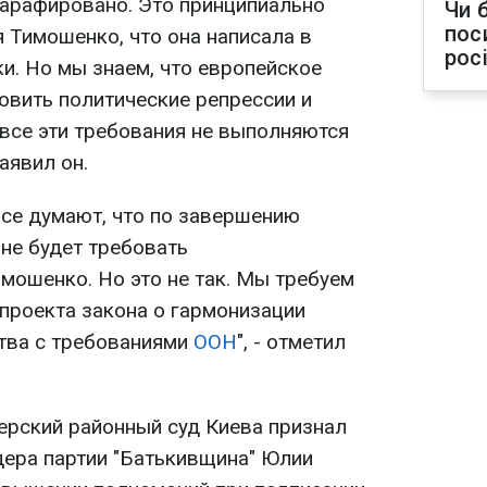
парафировано. Это принципиально
Чи 
пос
я Тимошенко, что она написала в
рос
и. Но мы знаем, что европейское
овить политические репрессии и
 все эти требования не выполняются
аявил он.
все думают, что по завершению
не будет требовать
мошенко. Но это не так. Мы требуем
 проекта закона о гармонизации
тва с требованиями
ООН
", - отметил
ерский районный суд Киева признал
дера партии "Батькивщина" Юлии