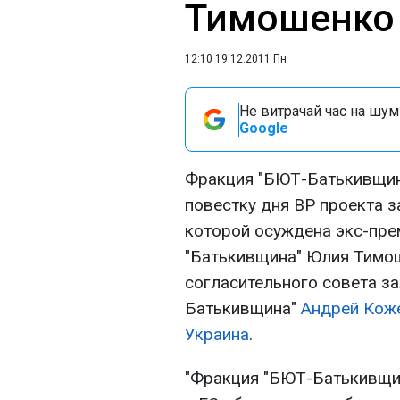
Тимошенко
12:10 19.12.2011 Пн
Не витрачай час на шум!
Google
Фракция "БЮТ-Батькивщина
повестку дня ВР проекта з
которой осуждена экс-пре
"Батькивщина" Юлия Тимош
согласительного совета з
Батькивщина"
Андрей Кож
Украина
.
"Фракция "БЮТ-Батькивщиа