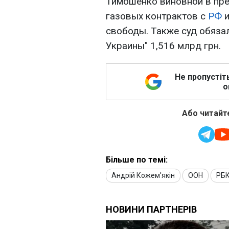
Тимошенко виновной в пр
газовых контрактов с
РФ
и
свободы. Также суд обяза
Украины" 1,516 млрд грн.
Не пропустіт
о
Або читайте
Більше по темі:
Андрій Кожем'якін
ООН
РБК