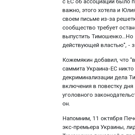
с ЕС об ассоциации было 
важно, этого хотела и Юли
своем письме из-за решетк
сообщество требует остан
выпустить Тимошенко...Но
действующей властью", - з
Кожемякин добавил, что "
саммита Украина-ЕС никто 
декриминализации дела Ти
включения в повестку дня
уголовного законодательс
он.
Напомним, 11 октября Печ
экс-премьера Украины, ли