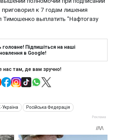
евышении полномочий при подписании
 приговорил к 7 годам лишения
л Тимошенко выплатить "Нафтогазу
ь головне! Підпишіться на наші
новлення в Google!
 нас там, де вам зручно!
-Україна
Російська Федерація