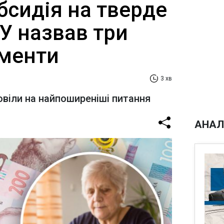
бсидія на тверде
У назвав три
менти
3 хв
овіли на найпоширеніші питання
АНАЛ