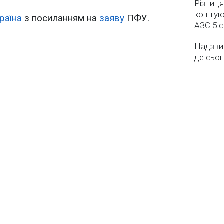
Різниця
коштуют
раїна
з посиланням на
заяву
ПФУ.
АЗС 5 
Надзвич
де сьог