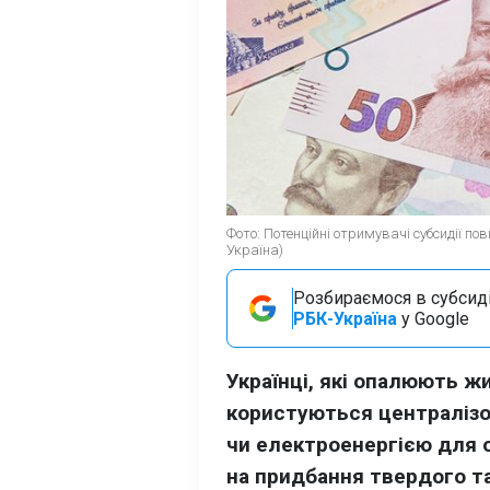
Фото: Потенційні отримувачі субсидії п
Україна)
Розбираємося в субсидія
РБК-Україна
у Google
Українці, які опалюють 
користуються централіз
чи електроенергією для 
на придбання твердого та