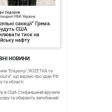
ро Сидоров
пондент РБК-Україна
ельні санкції" Грема.
будуть США
илювати тиск на
ійську нафту
ВНІ НОВИНИ
нем "Епіцентр", ROZETKA та
ошта": що відомо про удар РФ
у та області
лу в США Стефанішиній вручили
дозру та обирають запобіжний