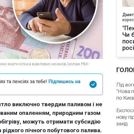
Дмит
корес
"Пек
Чи 
пос
рос
овинні знати кілька важливих нюансів (колаж РБК-
ГОЛО
х та пенсіях за тебе!
Підпишись на
Під вог
"Нова п
по Києв
житло виключно твердим паливом і не
Експос
ованим опаленням, природним газом
нову пі
обігріву, можуть отримати субсидію
захід
 рідкого пічного побутового палива.