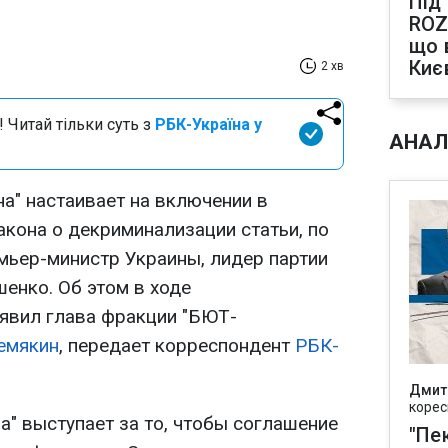
Під
ROZ
що 
Киє
2 хв
 Читай тільки суть з
РБК-Україна у
АНАЛ
" настаивает на включении в
акона о декриминализации статьи, по
мьер-министр Украины, лидер партии
енко. Об этом в ходе
аявил глава фракции "БЮТ-
емякин
, передает корреспондент
РБК-
Дмит
корес
" выступает за то, чтобы соглашение
"Пек