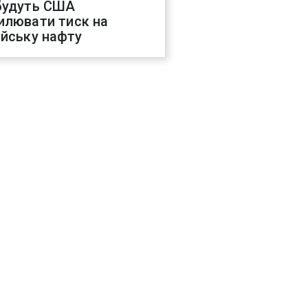
будуть США
илювати тиск на
ійську нафту