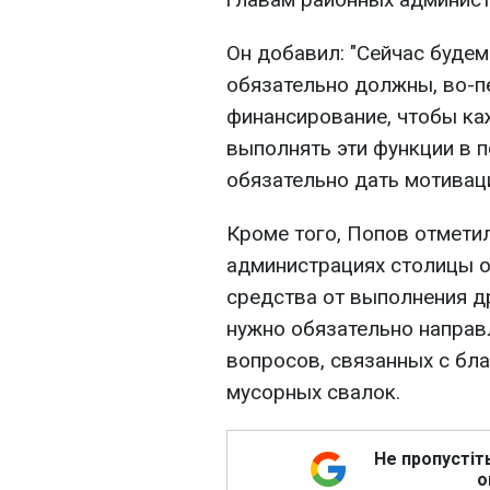
Он добавил: "Сейчас буде
обязательно должны, во-п
финансирование, чтобы к
выполнять эти функции в п
обязательно дать мотивац
Кроме того, Попов отметил
администрациях столицы 
средства от выполнения д
нужно обязательно направ
вопросов, связанных с бл
мусорных свалок.
Не пропустіт
о