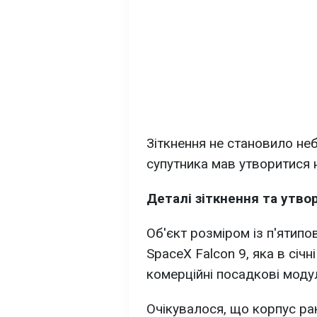
Зіткнення не становило неб
супутника мав утворитися 
Деталі зіткнення та утво
Об'єкт розміром із п'ятип
SpaceX Falcon 9, яка в січ
комерційні посадкові модул
Очікувалося, що корпус рак