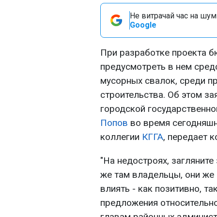
Не витрачай час на шум!
Google
При разработке проекта б
предусмотреть в нем сред
мусорных свалок, среди п
строительства. Об этом з
городской государственно
Попов
во время сегодняшн
коллегии
КГГА
, передает 
"На недостроях, загляните 
же там владельцы, они же 
влиять - как позитивно, та
предложения относительно 
главам районных админист