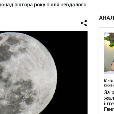
понад півтора року після невдалого
АНАЛ
Юлія
керів
За р
жал
інт
Ген