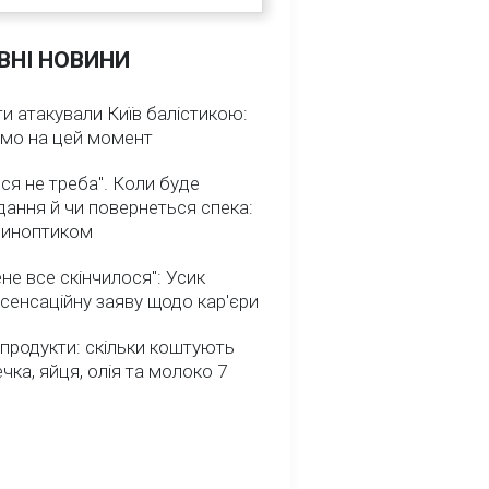
ВНІ НОВИНИ
и атакували Київ балістикою:
омо на цей момент
ся не треба". Коли буде
ання й чи повернеться спека:
 синоптиком
не все скінчилося": Усик
сенсаційну заяву щодо кар'єри
 продукти: скільки коштують
речка, яйця, олія та молоко 7