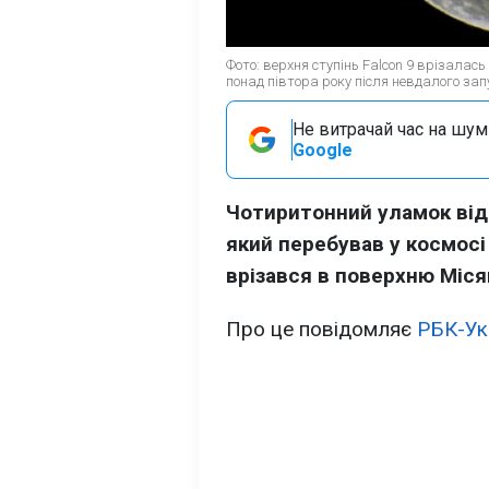
Фото: верхня ступінь Falcon 9 врізалас
понад півтора року після невдалого зап
Не витрачай час на шум!
Google
Чотиритонний уламок відп
який перебував у космосі
врізався в поверхню Міся
Про це повідомляє
РБК-Ук