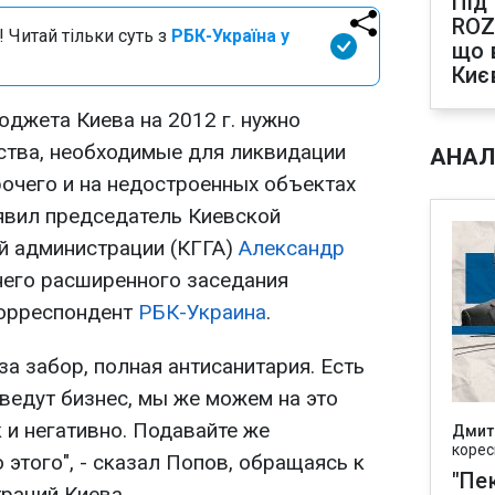
Під
ROZ
 Читай тільки суть з
РБК-Україна у
що 
Киє
юджета Киева на 2012 г. нужно
ства, необходимые для ликвидации
АНАЛ
рочего и на недостроенных объектах
аявил председатель Киевской
й администрации (КГГА)
Александр
его расширенного заседания
корреспондент
РБК-Украина
.
за забор, полная антисанитария. Есть
ведут бизнес, мы же можем на это
к и негативно. Подавайте же
Дмит
корес
этого", - сказал Попов, обращаясь к
"Пек
раций Киева.