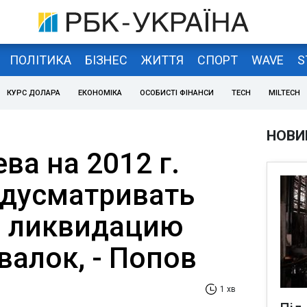
ПОЛІТИКА
БІЗНЕС
ЖИТТЯ
СПОРТ
WAVE
S
КУРС ДОЛАРА
ЕКОНОМІКА
ОСОБИСТІ ФІНАНСИ
TECH
MILTECH
НОВИ
а на 2012 г.
дусматривать
а ликвидацию
валок, - Попов
1 хв