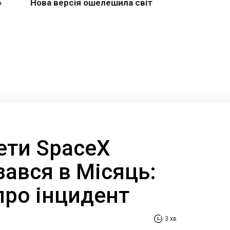
ети SpaceX
ізався в Місяць:
про інцидент
3 хв