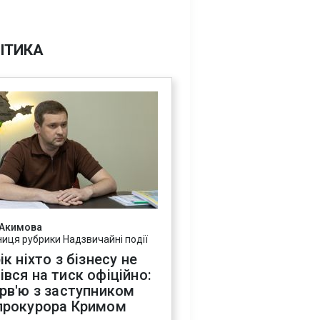
ІТИКА
 Акимова
ниця рубрики Надзвичайні події
ік ніхто з бізнесу не
івся на тиск офіційно:
ерв'ю з заступником
прокурора Кримом