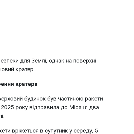
езпеки для Землі, однак на поверхні
новий кратер.
рення кратера
оверховий будинок був частиною ракети
ні 2025 року відправила до Місяця два
і.
ети вріжеться в супутник у середу, 5