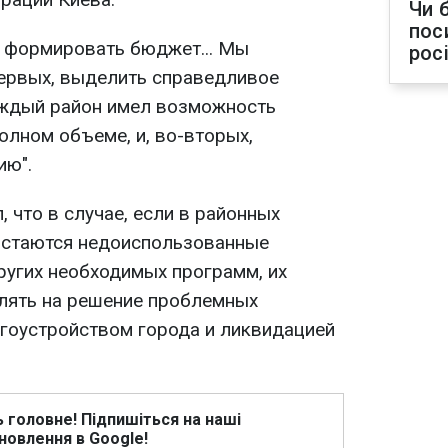
Чи 
пос
м формировать бюджет... Мы
рос
ервых, выделить справедливое
аждый район имел возможность
олном объеме, и, во-вторых,
ию".
, что в случае, если в районных
остаются недоиспользованные
ругих необходимых программ, их
лять на решение проблемных
агоустройством города и ликвидацией
ь головне! Підпишіться на наші
новлення в Google!