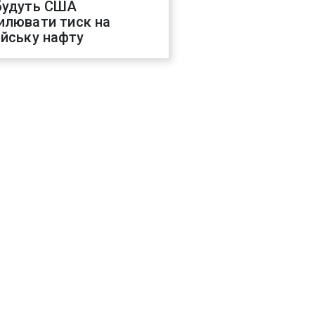
будуть США
илювати тиск на
ійську нафту