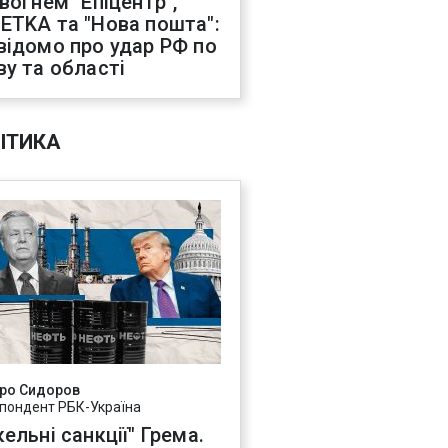
 вогнем "Епіцентр",
ETKA та "Нова пошта":
відомо про удар РФ по
ву та області
ІТИКА
ро Сидоров
пондент РБК-Україна
ельні санкції" Грема.