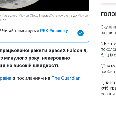
ГОЛО
ь у поверхню Місяця (Getty Images)Уламок летів до Місяця
уску
Окупант
 Читай тільки суть з
РБК-Україна у
що від
"Лякати
похолод
рацьованої ракети SpaceX Falcon 9,
бліц із
 з минулого року, некеровано
ця на високій швидкості.
"Для ме
зробив 
раїна
з посиланням на
The Guardian
.
Ціни на
хліб, г
серпня