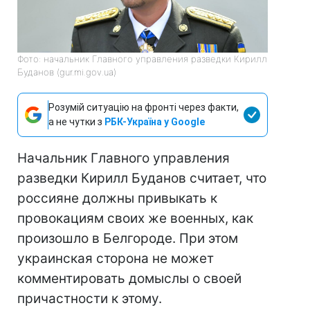
Фото: начальник Главного управления разведки Кирилл
Буданов (gur.mi.gov.ua)
Розумій ситуацію на фронті через факти,
а не чутки з
РБК-Україна у Google
Начальник Главного управления
разведки Кирилл Буданов считает, что
россияне должны привыкать к
провокациям своих же военных, как
произошло в Белгороде. При этом
украинская сторона не может
комментировать домыслы о своей
причастности к этому.