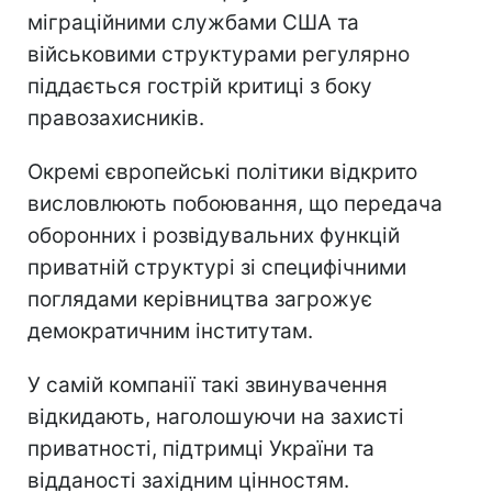
"технофашизм"
Занепокоєння європейських посадовців
викликають не лише технологічна
залежність, а й ідеологічний підтекст.
Співзасновник компанії Пітер Тіль є
активним прибічником Дональда Трампа,
а використання софту Palantir
міграційними службами США та
військовими структурами регулярно
піддається гострій критиці з боку
правозахисників.
Окремі європейські політики відкрито
висловлюють побоювання, що передача
оборонних і розвідувальних функцій