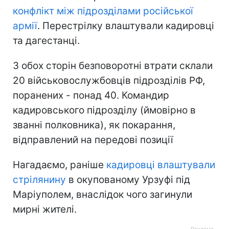
цьому населеному пункті на лікуванні
перебувають понад 30 поранених
окупантів.
Ситуація на тимчасово окупованих
територіях Запорізької області
У тимчасово окупованому селі
Михайлівка Запорізької області
стався
конфлікт між підрозділами російської
армії
. Перестрілку влаштували кадировці
та дагестанці.
З обох сторін безповоротні втрати склали
20 військовослужбовців підрозділів РФ,
поранених - понад 40. Командир
кадировського підрозділу (ймовірно в