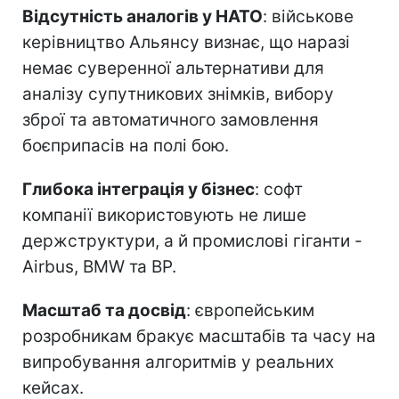
продукти, наприклад, французьку
платформу ChapsVision або військовий
проєкт Artemis від Thales, європейський
ринок залишається фрагментованим.
Головні виклики на шляху відмови від
Palantir
:
Відсутність аналогів у НАТО
: військове
керівництво Альянсу визнає, що наразі
немає суверенної альтернативи для
аналізу супутникових знімків, вибору
зброї та автоматичного замовлення
боєприпасів на полі бою.
Глибока інтеграція у бізнес
: софт