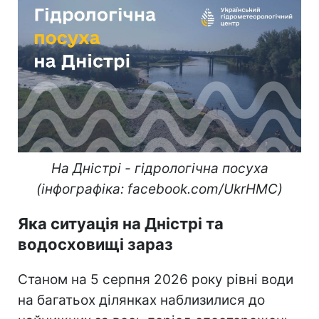
Таким чином, за словами спеціалістів,
на
більшості річок басейну встановилося
маловоддя - гідрологічна посуха
.
"Коли водність падає до 20% і нижче від
середньомісячної норми", - пояснили
українцям.