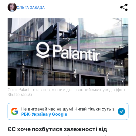
Головна
»
Бізнес
»
Tech
ЄС і НАТО не можуть
відмовитися від технологій
Palantir: чому заміни досі немає
14:16 06.08.2026 Чт
2 хв
Уряди Єврозони хочуть заблокувати
контракти компанії
ОЛЬГА ЗАВАДА