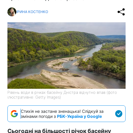
Головна
»
Життя
»
Суспільство
Історична посуха: що
відбувається в басейні Дністра
й чому міліє водосховище
14:36 06.08.2026 Чт
3 хв
Чи може ситуація на Дністрі погіршитись
ще більше і від чого це залежить?
ІРИНА КОСТЕНКО