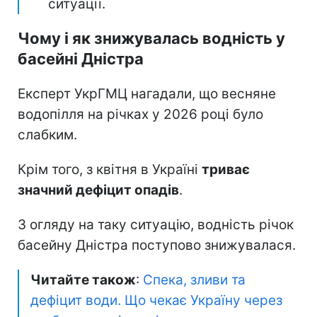
становить лише 20% норми, а саме
воно спрацьоване майже на 3 метри
(через скиди води).
Невтішний прогноз
: через
прогнозовану спекотну погоду в
серпні з дефіцитом опадів існує
ймовірність подальшого загострення
ситуації.
Чому і як знижувалась водність у
басейні Дністра
Експерт УкрГМЦ нагадали, що весняне
водопілля на річках у 2026 році було
слабким.