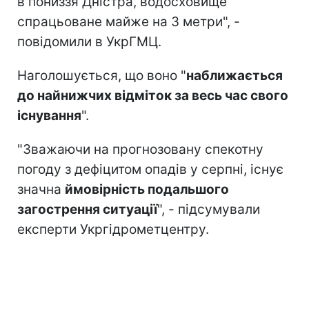
І він продовжує знижуватися.
Читайте також
:
Такого "пекла" не було
понад 60 років: де на Волині
зафіксували нові температурні рекорди
"За три місяці, через забезпечення скидів
в пониззя Дністра, водосховище
спрацьоване майже на 3 метри", -
повідомили в УкрГМЦ.
Наголошується, що воно "
наближається
до найнижчих відміток за весь час свого
існування
".
"Зважаючи на прогнозовану спекотну