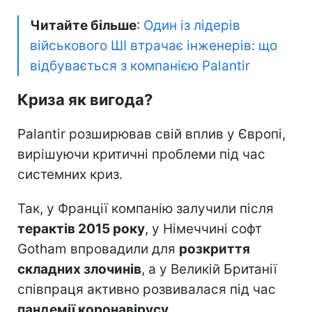
компанії використовують не лише
держструктури, а й промислові гіганти -
Airbus, BMW та BP.
Масштаб та досвід
: європейським
розробникам бракує масштабів та часу на
випробування алгоритмів у реальних
кейсах.
Читайте більше
:
Один із лідерів
військового ШІ втрачає інженерів: що
відбувається з компанією Palantir
Криза як вигода?
Palantir розширював свій вплив у Європі,
вирішуючи критичні проблеми під час