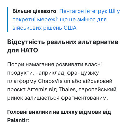
приватній структурі зі специфічними
поглядами керівництва загрожує
демократичним інститутам.
У самій компанії такі звинувачення
відкидають, наголошуючи на захисті
приватності, підтримці України та
відданості західним цінностям.
Більше цікавого
:
Пентагон інтегрує ШІ у
секретні мережі: що це змінює для
військових рішень США
Відсутність реальних альтернатив
для НАТО
Попри намагання розвивати власні