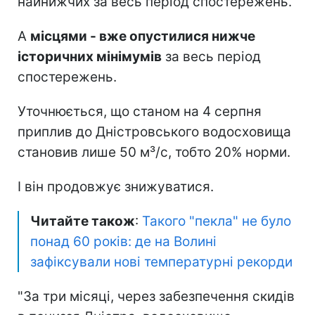
На Дністрі - гідрологічна посуха
(інфографіка: facebook.com/UkrHMC)
Яка ситуація на Дністрі та
водосховищі зараз
Станом на 5 серпня 2026 року рівні води
на багатьох ділянках наблизилися до
найнижчих за весь період спостережень.
А
місцями - вже опустилися нижче
історичних мінімумів
за весь період
спостережень.
Уточнюється, що станом на 4 серпня
приплив до Дністровського водосховища
становив лише 50 м³/с, тобто 20% норми.