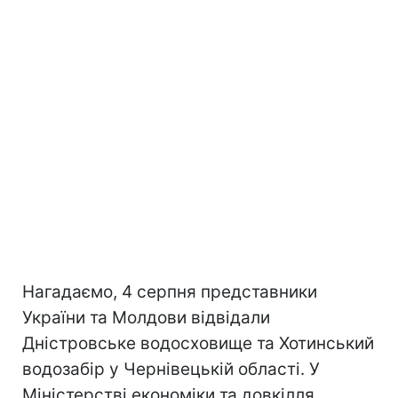
погоду з дефіцитом опадів у серпні, існує
значна
ймовірність подальшого
загострення ситуації
", - підсумували
експерти Укргідрометцентру.