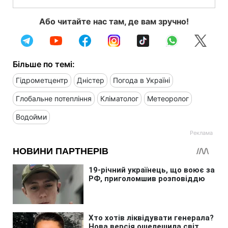
Читайте також, що з погодою в Україні
сьогодні (6 серпня) та коли синоптична
ситуація почне змінюватись -
спека
відступить і прийдуть грозові дощі та
шквали
.
Не пропустіть головне! Підпишіться на
наші оновлення в Google!
Або читайте нас там, де вам зручно!
Більше по темі:
Гідрометцентр
Дністер
Погода в Україні
Глобальне потепління
Кліматолог
Метеоролог