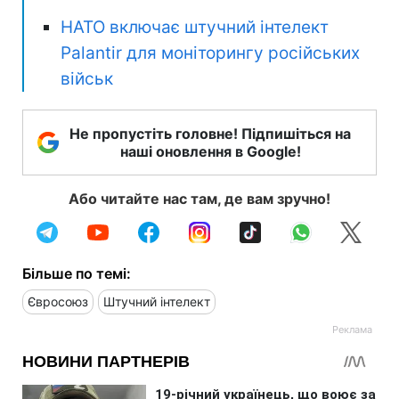
Ще більше цікавого
:
Європа створила власний аналог
Tomahawk: ракета б'є більш ніж на
1000 км
НАТО включає штучний інтелект
Palantir для моніторингу російських
військ
Не пропустіть головне! Підпишіться на
наші оновлення в Google!
Або читайте нас там, де вам зручно!