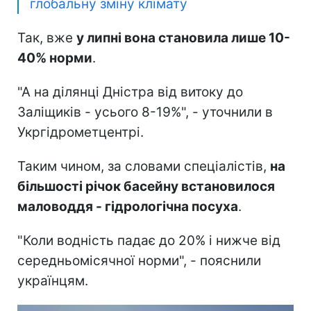
Крім того, з квітня в Україні
триває
значний дефіцит опадів
.
З огляду на таку ситуацію, водність річок
басейну Дністра поступово знижувалася.
Читайте також
:
Спека, зливи та
дефіцит води. Що чекає Україну через
глобальну зміну клімату
Так, вже
у липні вона становила лише 10-
40% норми
.
"А на ділянці Дністра від витоку до
Заліщиків - усього 8-19%", - уточнили в
Укргідрометцентрі.