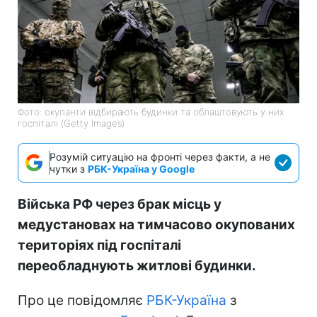
Фото: окупанти відбирають будинки та облаштовують у них
госпіталі (Getty Images)
Розумій ситуацію на фронті через факти, а не
чутки з
РБК-Україна у Google
Війська РФ через брак місць у
медустановах на тимчасово окупованих
територіях під госпіталі
переобладнують житлові будинки.
Про це повідомляє
РБК-Україна
з