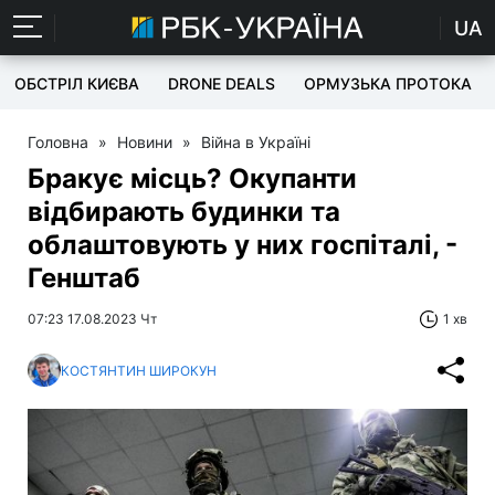
UA
ОБСТРІЛ КИЄВА
DRONE DEALS
ОРМУЗЬКА ПРОТОКА
Головна
»
Новини
»
Війна в Україні
Бракує місць? Окупанти
відбирають будинки та
облаштовують у них госпіталі, -
Генштаб
07:23 17.08.2023 Чт
1 хв
КОСТЯНТИН ШИРОКУН