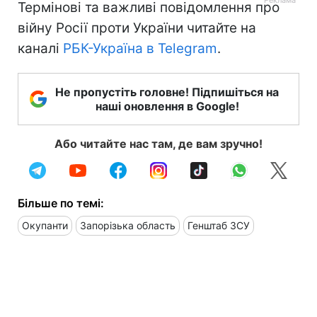
званні полковника), як покарання,
відправлений на передові позиції
Нагадаємо, раніше
кадировці влаштували
стрілянину
в окупованому Урзуфі під
Маріуполем, внаслідок чого загинули
мирні жителі.
Термінові та важливі повідомлення про
війну Росії проти України читайте на
каналі
РБК-Україна в Telegram
.
Не пропустіть головне! Підпишіться на
наші оновлення в Google!
Або читайте нас там, де вам зручно!