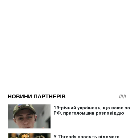
Більше по темі:
Окупанти
Запорізька область
Генштаб ЗСУ