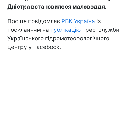
Рівень води в річках басейну Дністра відчутно впав (фото
ілюстративне: Getty Images)
Стихія не застане зненацька! Слідкуй за
змінами погоди з
РБК-Україна у Google
Сьогодні на більшості річок басейну
Дністра встановилося маловоддя.
Про це повідомляє
РБК-Україна
із
посиланням на
публікацію
прес-служби
Українського гідрометеорологічного
центру у Facebook.