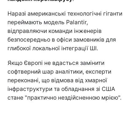
системних криз.
Так, у Франції компанію залучили після
терактів 2015 року
, у Німеччині софт
Gotham впровадили для
розкриття
складних злочинів
, а у Великій Британії
співпраця активно розвивалася під час
пандемії коронавірусу
.
Наразі американські технологічні гіганти
переймають модель Palantir,
відправляючи команди інженерів
безпосередньо в офіси замовників для
глибокої локальної інтеграції ШІ.
Якщо Європі не вдасться замінити