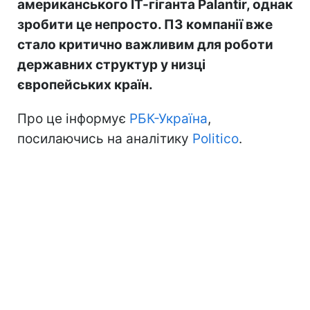
Софт Palantir став незамінним для європейських урядів (фото:
Shutterstock)
Не витрачай час на шум! Читай тільки суть з
РБК-Україна у Google
ЄС хоче позбутися залежності від
американського ІТ-гіганта Palantir, однак
зробити це непросто. ПЗ компанії вже
стало критично важливим для роботи
державних структур у низці
європейських країн.
Про це інформує
РБК-Україна
,
посилаючись на аналітику
Politico
.