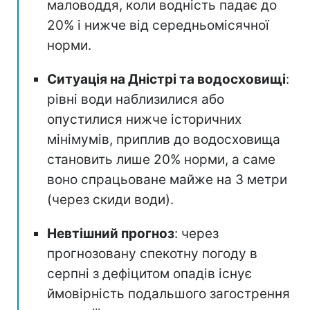
водопілля та значний дефіцит опадів
з квітня призвели до того, що
водність річок басейну Дністра в
липні впала вже до 10-40% норми (а
на ділянці до Заліщиків - до 8-19%).
Гідрологічна посуха
: на більшості
річок басейну встановилося
маловоддя, коли водність падає до
20% і нижче від середньомісячної
норми.
Ситуація на Дністрі та водосховищі
:
рівні води наблизилися або
опустилися нижче історичних
мінімумів, приплив до водосховища