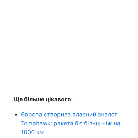
софтверний шар аналітики, експерти
переконані, що відмова від хмарної
інфраструктури та обладнання зі США
стане "практично нездійсненною мрією".