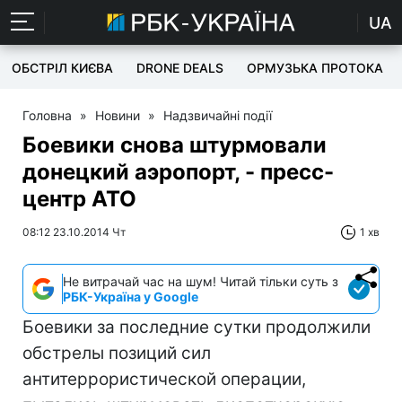
UA
ОБСТРІЛ КИЄВА
DRONE DEALS
ОРМУЗЬКА ПРОТОКА
Головна
»
Новини
»
Надзвичайні події
Боевики снова штурмовали
донецкий аэропорт, - пресс-
центр АТО
08:12 23.10.2014 Чт
1 хв
Не витрачай час на шум! Читай тільки суть з
РБК-Україна у Google
Боевики за последние сутки продолжили
обстрелы позиций сил
антитеррористической операции,