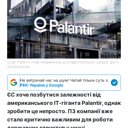
Софт Palantir став незамінним для європейських урядів (фото:
Shutterstock)
Не витрачай час на шум! Читай тільки суть з
РБК-Україна у Google
ЄС хоче позбутися залежності від
американського ІТ-гіганта Palantir, однак
зробити це непросто. ПЗ компанії вже
стало критично важливим для роботи
державних структур у низці