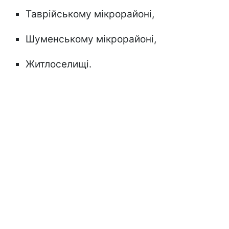
Таврійському мікрорайоні,
Шуменському мікрорайоні,
Житлоселищі.