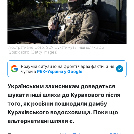
Ілюстративне фото: ЗСУ шукатимуть інші шляхи до
Курахового (Getty Images)
Розумій ситуацію на фронті через факти, а не
чутки з
РБК-Україна у Google
Українським захисникам доведеться
шукати інші шляхи до Курахового після
того, як росіяни пошкодили дамбу
Курахівського водосховища. Поки що
альтернативні шляхи є.