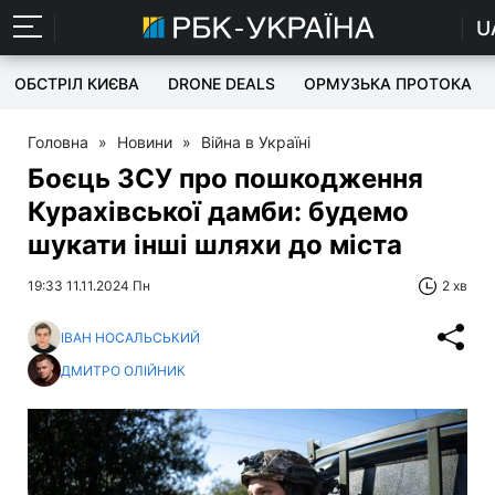
U
ОБСТРІЛ КИЄВА
DRONE DEALS
ОРМУЗЬКА ПРОТОКА
Головна
»
Новини
»
Війна в Україні
Боєць ЗСУ про пошкодження
Курахівської дамби: будемо
шукати інші шляхи до міста
19:33 11.11.2024 Пн
2 хв
ІВАН НОСАЛЬСЬКИЙ
ДМИТРО ОЛІЙНИК