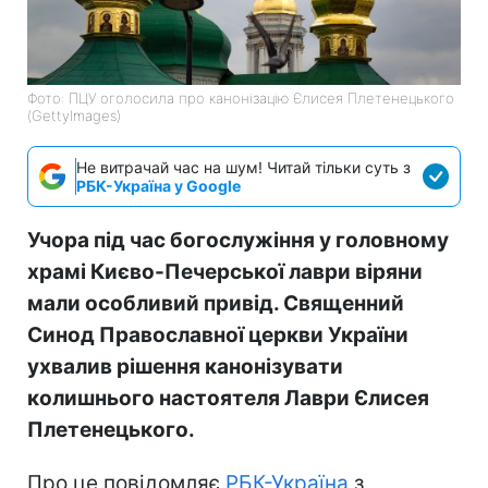
Фото: ПЦУ оголосила про канонізацію Єлисея Плетенецького
(GettyImages)
Не витрачай час на шум! Читай тільки суть з
РБК-Україна у Google
Учора під час богослужіння у головному
храмі Києво-Печерської лаври віряни
мали особливий привід. Священний
Синод Православної церкви України
ухвалив рішення канонізувати
колишнього настоятеля Лаври Єлисея
Плетенецького.
Про це повідомляє
РБК-Україна
з