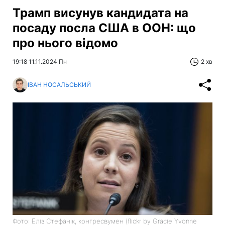
Трамп висунув кандидата на
посаду посла США в ООН: що
про нього відомо
19:18 11.11.2024 Пн
2 хв
ІВАН НОСАЛЬСЬКИЙ
Фото: Еліз Стефанік, конгресвумен (flickr by Gracie Yvonne