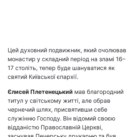
Цей духовний подвижник, який очолював
монастир у складний період на зламі 16–
17 століть, тепер буде шануватися як
святий Київської єпархії.
Єлисей Плетенецький
мав благородний
титул у світському житті, але обрав
чернечий шлях, присвятивши себе
служінню Господу. Він відомий своєю
відданістю Православній Церкві,
заснував Печерську друкарню та був